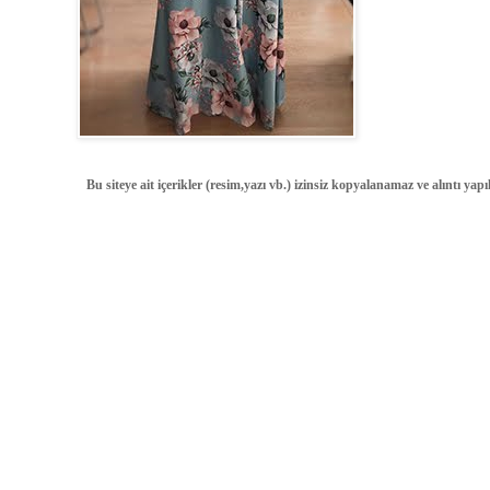
Bu siteye ait içerikler (resim,yazı vb.) izinsiz kopyalanamaz ve alıntı ya