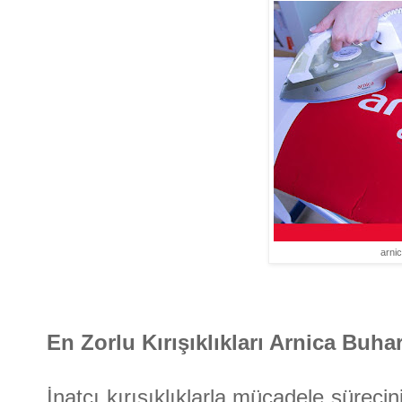
arni
En Zorlu Kırışıklıkları Arnica Buha
İnatçı kırışıklıklarla mücadele süreci