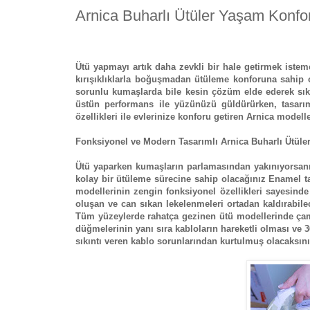
Arnica Buharlı Ütüler Yaşam Konfor
Ütü yapmayı artık daha zevkli bir hale getirmek istem
kırışıklıklarla boğuşmadan ütüleme konforuna sahip ol
sorunlu kumaşlarda bile kesin çözüm elde ederek sıkın
üstün performans ile yüzünüzü güldürürken, tasarım
özellikleri ile evlerinize konforu getiren Arnica model
Fonksiyonel ve Modern Tasarımlı Arnica Buharlı Ütüle
Ütü yaparken kumaşların parlamasından yakınıyorsanı
kolay bir ütüleme sürecine sahip olacağınız Enamel ta
modellerinin zengin fonksiyonel özellikleri sayesind
oluşan ve can sıkan lekelenmeleri ortadan kaldırabile
Tüm yüzeylerde rahatça gezinen ütü modellerinde çamaş
düğmelerinin yanı sıra kabloların hareketli olması ve
sıkıntı veren kablo sorunlarından kurtulmuş olacaksını