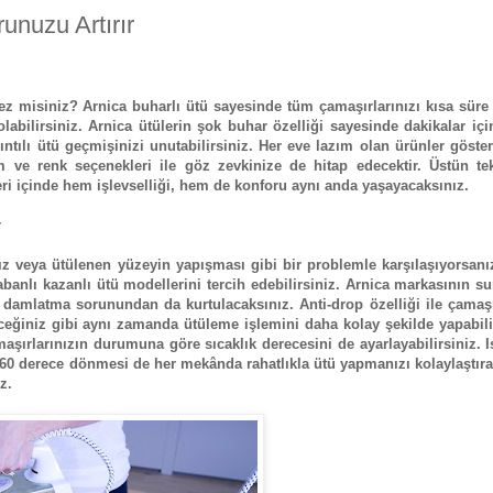
unuzu Artırır
ez misiniz? Arnica buharlı ütü sayesinde tüm çamaşırlarınızı kısa süre
abilirsiniz. Arnica ütülerin şok buhar özelliği sayesinde dakikalar iç
tılı ütü geçmişinizi unutabilirsiniz. Her eve lazım olan ürünler göster
 ve renk seçenekleri ile göz zevkinize de hitap edecektir. Üstün tek
leri içinde hem işlevselliği, hem de konforu aynı anda yaşayacaksınız.
r
z veya ütülenen yüzeyin yapışması gibi bir problemle karşılaşıyorsanı
banlı kazanlı ütü modellerini tercih edebilirsiniz. Arnica markasının 
e damlatma sorunundan da kurtulacaksınız. Anti-drop özelliği ile çamaş
ceğiniz gibi aynı zamanda ütüleme işlemini daha kolay şekilde yapabili
ırlarınızın durumuna göre sıcaklık derecesini de ayarlayabilirsiniz. I
 360 derece dönmesi de her mekânda rahatlıkla ütü yapmanızı kolaylaştır
z.