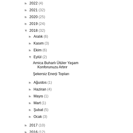
►
2022
(4)
►
2021
(32)
►
2020
(25)
►
2019
(24)
▼
2018
(32)
►
Aralık
(6)
►
Kasım
(3)
►
Ekim
(6)
▼
Eylül
(2)
Arnica Buharlı Ütüler Yaşam
Konforunuzu Artırır
Şekersiz Enerji Topları
►
Ağustos
(1)
►
Haziran
(4)
►
Mayıs
(1)
►
Mart
(1)
►
Şubat
(5)
►
Ocak
(3)
►
2017
(10)
►
2016
(12)