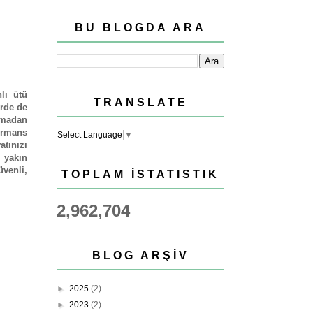
BU BLOGDA ARA
lı ütü
TRANSLATE
erde de
uymadan
ormans
Select Language
▼
tınızı
n yakın
üvenli,
TOPLAM İSTATISTIK
2,962,704
BLOG ARŞIV
►
2025
(2)
►
2023
(2)