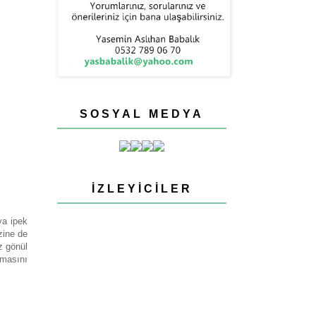
SOSYAL MEDYA
İZLEYICILER
ya ipek
zine de
z gönül
olmasını