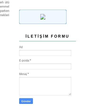
rlı ütü
ükemmel
aparken
nekleri
İLETIŞIM FORMU
Ad
E-posta
*
Mesaj
*