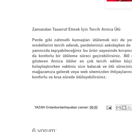
Zamandan Tasarruf Etmek İçin Tercih Arnica Ütü
Perde gibi zahmetli kumaşları ütülemek sizi de yo
modellerini tercih ederek, perdelerinizi askıdayken de
yanınızda taşıyabileceğiniz bu ürün sayesinde kırışmış
da konforlu bir ütüleme süreci geçirebilirsiniz. 3
gösteren Arnica ütüler en çok tercih edilen küçü
kolaylaştırırken vaktiniz size kalacak ve ütü süreci
mağazamıza gelerek veya web sitemizden ihtiyaçlarınızı
konforlu ve kısa sürede ütüleyebilirsiniz.
YAZAN
Ordanburdanhayattan
zaman:
08:00
6 yorum: