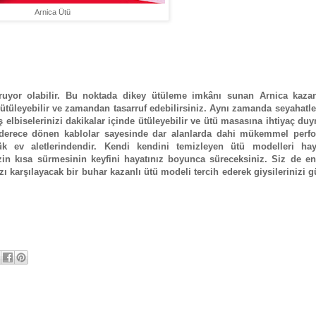
Arnica Ütü
ruyor olabilir. Bu noktada dikey ütüleme imkânı sunan Arnica kazan
 ütüleyebilir ve zamandan tasarruf edebilirsiniz. Aynı zamanda seyahatl
 elbiselerinizi dakikalar içinde ütüleyebilir ve ütü masasına ihtiyaç d
60 derece dönen kablolar sayesinde dar alanlarda dahi mükemmel perf
k ev aletlerindendir. Kendi kendini temizleyen ütü modelleri haya
nizin kısa sürmesinin keyfini hayatınız boyunca süreceksiniz. Siz de e
 karşılayacak bir buhar kazanlı ütü modeli tercih ederek giysilerinizi g