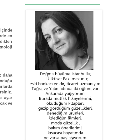
 içinde
inde en
dikleri
noloji
z daha
sunduğu
ırlarda
rsiniz.
sı ayar
acak ve