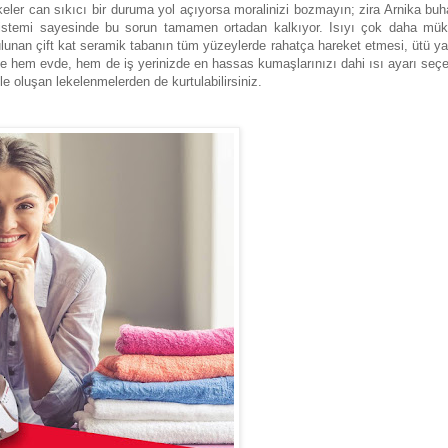
ler can sıkıcı bir duruma yol açıyorsa moralinizi bozmayın; zira Arnika buha
n sistemi sayesinde bu sorun tamamen ortadan kalkıyor. Isıyı çok daha m
lunan çift kat seramik tabanın tüm yüzeylerde rahatça hareket etmesi, ütü y
ile hem evde, hem de iş yerinizde en hassas kumaşlarınızı dahi ısı ayarı seçe
e oluşan lekelenmelerden de kurtulabilirsiniz.