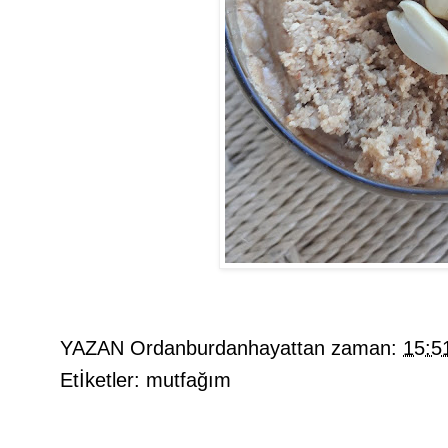
YAZAN
Ordanburdanhayattan
zaman:
15:5
Etİketler:
mutfağım