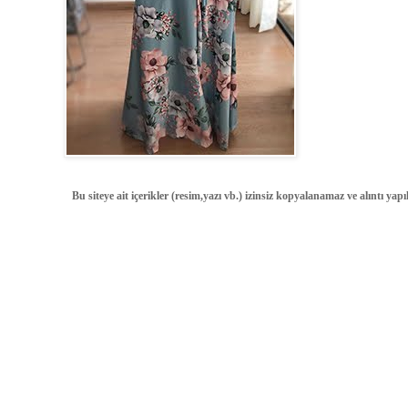
Bu siteye ait içerikler (resim,yazı vb.) izinsiz kopyalanamaz ve alıntı ya