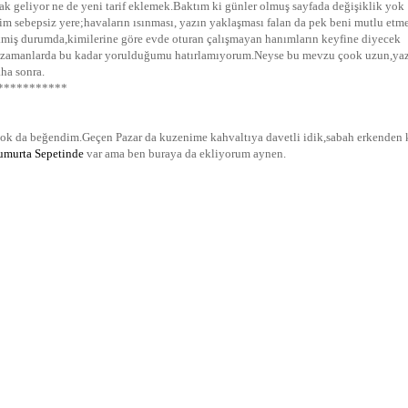
k geliyor ne de yeni tarif eklemek.Baktım ki günler olmuş sayfada değişiklik yok
zim sebepsiz yere;havaların ısınması, yazın yaklaşması falan da pek beni mutlu etm
kmiş durumda,kimilerine göre evde oturan çalışmayan hanımların keyfine diyecek
ım zamanlarda bu kadar yorulduğumu hatırlamıyorum.Neyse bu mevzu çook uzun,ya
ha sonra.
***********
 çok da beğendim.Geçen Pazar da kuzenime kahvaltıya davetli idik,sabah erkenden 
umurta Sepetinde
var ama ben buraya da ekliyorum aynen.