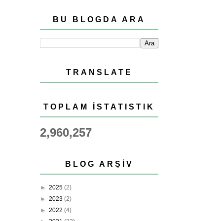
BU BLOGDA ARA
TRANSLATE
TOPLAM İSTATISTIK
2,960,257
BLOG ARŞIV
►
2025
(2)
►
2023
(2)
►
2022
(4)