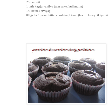
250 ml süt
1 tatlı kaşığı vanilya (tam paket kullandım)
1/3 bardak sıvıyağ
80 gr lık 1 paket bitter çikolata (1 kare) (her bir kareyi ikiye b