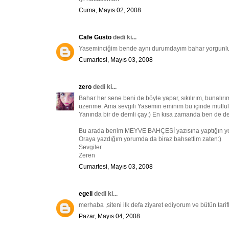
Cuma, Mayıs 02, 2008
Cafe Gusto
dedi ki...
Yaseminciğim bende aynı durumdayım bahar yorgunluğu h
Cumartesi, Mayıs 03, 2008
zero
dedi ki...
Bahar her sene beni de böyle yapar, sıkılırım, bunalırım
üzerime. Ama sevgili Yasemin eminim bu içinde mutluluk 
Yanında bir de demli çay:) En kısa zamanda ben de d
Bu arada benim MEYVE BAHÇESİ yazısına yaptığın yoru
Oraya yazdığım yorumda da biraz bahsettim zaten:)
Sevgiler
Zeren
Cumartesi, Mayıs 03, 2008
egeli
dedi ki...
merhaba ,siteni ilk defa ziyaret ediyorum ve bütün tarifl
Pazar, Mayıs 04, 2008