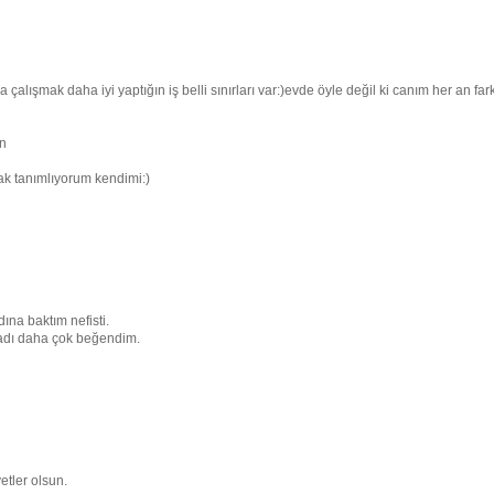
çalışmak daha iyi yaptığın iş belli sınırları var:)evde öyle değil ki canım her an fark
un
k tanımlıyorum kendimi:)
na baktım nefisti.
tadı daha çok beğendim.
etler olsun.