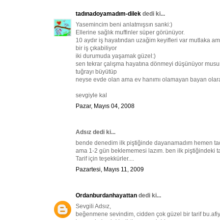
tadınadoyamadım-dilek
dedi ki...
Yasemincim beni anlatmışsın sanki:)
Ellerine sağlık muffinler süper görünüyor.
10 aydır iş hayatından uzağim keyifleri var mutlaka ama 
bir iş çıkabiliyor
iki durumuda yaşamak güzel:)
sen tekrar çalışma hayatına dönmeyi düşünüyor mus
tuğrayı büyütüp
neyse evde olan ama ev hanımı olamayan bayan olara
sevgiyle kal
Pazar, Mayıs 04, 2008
Adsız dedi ki...
bende denedim ilk piştiğinde dayanamadım hemen tadı
ama 1-2 gün beklememesi lazım. ben ilk piştiğindeki 
Tarif için teşekkürler....
Pazartesi, Mayıs 11, 2009
Ordanburdanhayattan
dedi ki...
Sevgili Adsız,
beğenmene sevindim, cidden çok güzel bir tarif bu.afiy