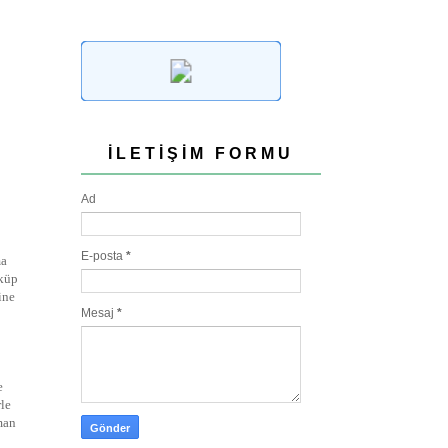
İLETIŞIM FORMU
Ad
E-posta
*
ma
öküp
ine
Mesaj
*
e
rle
man