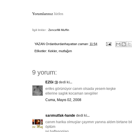
Yorumlarınız
lütfen
İlgili linkler :
Zencefilli Muffin
YAZAN
Ordanburdanhayattan
zaman:
11:54
Etİketler:
Kekler
,
mutfağım
9 yorum:
EZGi :))
dedi ki...
enfes görünüyor canım olsada yesem keşke
ellerine saglık kocaman sevgiiler
Cuma, Mayıs 02, 2008
sarımutfak-hande
dedi ki...
canım harika olmuşlar çayımın yanına aldım birtane bi
öptüm
iyi haftasonları