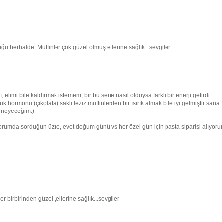
erhalde..Muffinler çok güzel olmuş ellerine sağlık...sevgiler..
, elimi bile kaldırmak istemem, bir bu sene nasıl olduysa farklı bir enerji getirdi
hormonu (çikolata) saklı leziz muffinlerden bir ısırık almak bile iyi gelmiştir sana.
eneyeceğim:)
mda sorduğun üzre, evet doğum günü vs her özel gün için pasta siparişi alıyoru
er birbirinden güzel ,ellerine sağlık...sevgiler