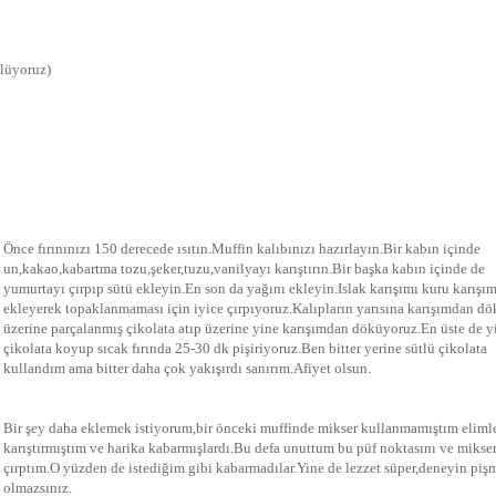
ölüyoruz)
Önce fırınınızı 150 derecede ısıtın.Muffin kalıbınızı hazırlayın.Bir kabın içinde
un,kakao,kabartma tozu,şeker,tuzu,vanilyayı karıştırın.Bir başka kabın içinde de
yumurtayı çırpıp sütü ekleyin.En son da yağını ekleyin.Islak karışımı kuru karışı
ekleyerek topaklanmaması için iyice çırpıyoruz.Kalıpların yarısına karışımdan d
üzerine parçalanmış çikolata atıp üzerine yine karışımdan döküyoruz.En üste de y
çikolata koyup sıcak fırında 25-30 dk pişiriyoruz.Ben bitter yerine sütlü çikolata
kullandım ama bitter daha çok yakışırdı sanırım.Afiyet olsun.
Bir şey daha eklemek istiyorum,bir önceki muffinde mikser kullanmamıştım eliml
karıştırmıştım ve harika kabarmışlardı.Bu defa unuttum bu püf noktasını ve mikse
çırptım.O yüzden de istediğim gibi kabarmadılar.Yine de lezzet süper,deneyin piş
olmazsınız.