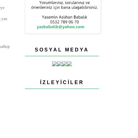
eye
z yaz
kalkıp
SOSYAL MEDYA
İZLEYICILER