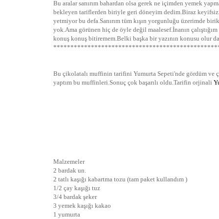
Bu aralar sanırım bahardan olsa gerek ne içimden yemek yapma
bekleyen tariflerden biriyle geri döneyim dedim.Biraz keyifsi
yetmiyor bu defa.Sanırım tüm kışın yorgunluğu üzerimde biri
yok.Ama görünen hiç de öyle değil maalesef.İnanın çalıştığ
konuş konuş bitiremem.Belki başka bir yazının konusu olur da
************************************************
Bu çikolatalı muffinin tarifini Yumurta Sepeti'nde gördüm ve
yaptım bu muffinleri.Sonuç çok başarılı oldu.Tarifin orjinali
Y
Malzemeler
2 bardak un.
2 tatlı kaşığı kabartma tozu (tam paket kullandım )
1/2 çay kaşığı tuz
3/4 bardak şeker
3 yemek kaşığı kakao
1 yumurta