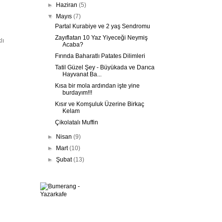
►
Haziran
(5)
▼
Mayıs
(7)
Partal Kurabiye ve 2 yaş Sendromu
Zayıflatan 10 Yaz Yiyeceği Neymiş
lı
Acaba?
Fırında Baharatlı Patates Dilimleri
Tatil Güzel Şey - Büyükada ve Darıca
Hayvanat Ba...
Kısa bir mola ardından işte yine
burdayım!!!
Kısır ve Komşuluk Üzerine Birkaç
Kelam
Çikolatalı Muffin
►
Nisan
(9)
►
Mart
(10)
►
Şubat
(13)