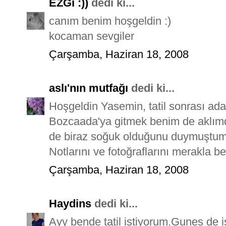
EZGi :))
dedi ki...
canım benim hoşgeldin :)
kocaman sevgiler
Çarşamba, Haziran 18, 2008
aslı'nın mutfağı
dedi ki...
Hoşgeldin Yasemin, tatil sonrası ad
Bozcaada'ya gitmek benim de aklımd
de biraz soğuk olduğunu duymuştum,
Notlarını ve fotoğraflarını merakla b
Çarşamba, Haziran 18, 2008
Haydins
dedi ki...
Ayy bende tatil istiyorum.Gunes de i