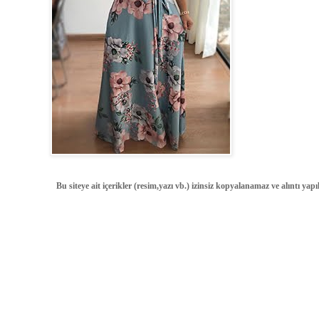
Bu siteye ait içerikler (resim,yazı vb.) izinsiz kopyalanamaz ve alıntı ya