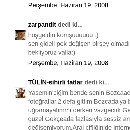
Perşembe, Haziran 19, 2008
zarpandit
dedi ki...
hoşgeldin komşuuuuuu :)
sen gideli pek değişen birşey olma
bekliyoruz valla:)
Perşembe, Haziran 19, 2008
TÜLİN-sihirli tatlar
dedi ki...
Yasemin'ciğim bende senin Bozcaad
fotoğraflar.2 defa gittim Bozcada'
uğramayalımmı derken vazgectık.G
guzel.Gökçeada fazlasıyla sessiz ama
değişemiyorum.Aral çifliğinide inter