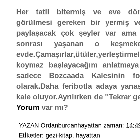
Her tatil bitermiş ve eve dö
görülmesi gereken bir yermiş ve 
paylaşacak çok şeyler var ama b
sonrası yaşanan o keşmek
evde.Çamaşırlar,ütüler,yerleştirme
koymaz başlayacağım anlatmaya 
sadece Bozcaada Kalesinin fot
olarak.Daha feribotla adaya yanaş
kale oluyor.Ayrılırken de ''Tekrar g
Yorum
var mı?
YAZAN
Ordanburdanhayattan
zaman:
14:4
Etİketler:
gezi-kitap
,
hayattan