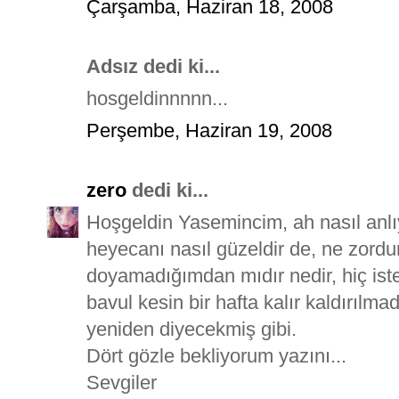
Çarşamba, Haziran 18, 2008
Adsız dedi ki...
hosgeldinnnnn...
Perşembe, Haziran 19, 2008
zero
dedi ki...
Hoşgeldin Yasemincim, ah nasıl anlıy
heyecanı nasıl güzeldir de, ne zordu
doyamadığımdan mıdır nedir, hiç i
bavul kesin bir hafta kalır kaldırılma
yeniden diyecekmiş gibi.
Dört gözle bekliyorum yazını...
Sevgiler