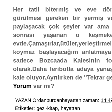
Her tatil bitermiş ve eve dö
görülmesi gereken bir yermiş ve 
paylaşacak çok şeyler var ama b
sonrası yaşanan o keşmek
evde.Çamaşırlar,ütüler,yerleştirme
koymaz başlayacağım anlatmaya 
sadece Bozcaada Kalesinin fot
olarak.Daha feribotla adaya yanaş
kale oluyor.Ayrılırken de ''Tekrar g
Yorum
var mı?
YAZAN
Ordanburdanhayattan
zaman:
14:4
Etİketler:
gezi-kitap
,
hayattan