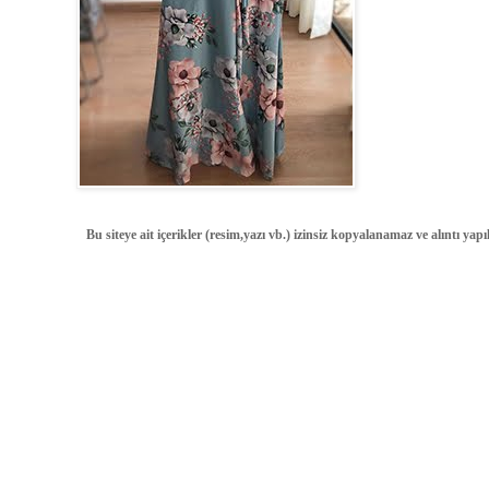
Bu siteye ait içerikler (resim,yazı vb.) izinsiz kopyalanamaz ve alıntı ya