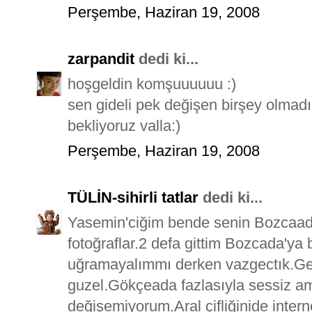
Perşembe, Haziran 19, 2008
zarpandit
dedi ki...
hoşgeldin komşuuuuuu :)
sen gideli pek değişen birşey olma
bekliyoruz valla:)
Perşembe, Haziran 19, 2008
TÜLİN-sihirli tatlar
dedi ki...
Yasemin'ciğim bende senin Bozcaad
fotoğraflar.2 defa gittim Bozcada'
uğramayalımmı derken vazgectık.G
guzel.Gökçeada fazlasıyla sessiz ama
değişemiyorum.Aral çifliğinide inter