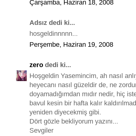
Çarşamba, Haziran 18, 2008
Adsız dedi ki...
hosgeldinnnnn...
Perşembe, Haziran 19, 2008
zero
dedi ki...
Hoşgeldin Yasemincim, ah nasıl anlıy
heyecanı nasıl güzeldir de, ne zordu
doyamadığımdan mıdır nedir, hiç i
bavul kesin bir hafta kalır kaldırılma
yeniden diyecekmiş gibi.
Dört gözle bekliyorum yazını...
Sevgiler