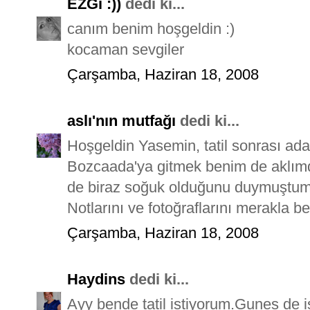
EZGi :))
dedi ki...
canım benim hoşgeldin :)
kocaman sevgiler
Çarşamba, Haziran 18, 2008
aslı'nın mutfağı
dedi ki...
Hoşgeldin Yasemin, tatil sonrası ad
Bozcaada'ya gitmek benim de aklımd
de biraz soğuk olduğunu duymuştum,
Notlarını ve fotoğraflarını merakla b
Çarşamba, Haziran 18, 2008
Haydins
dedi ki...
Ayy bende tatil istiyorum.Gunes de i