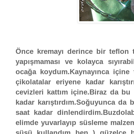
Önce kremayı derince bir teflon 
yapışmaması ve kolayca sıyırabil
ocağa koydum.Kaynayınca içine t
çikolatalar eriyene kadar karışt
cevizleri kattım içine.Biraz da 
kadar karıştırdım.Soğuyunca da b
saat kadar dinlendirdim.Buzdolab
elimde yuvarlayıp süsleme malzeme
süsü kullandım ben ) güzelce 