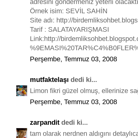
adresini göndermeniz yeterli olacaktı
Örnek isim: SEVİL SAHİN
Site adı: http://birdemliksohbet.blog
Tarif : SALATAYARIŞMASI
Link:http://birdemliksohbet.blogs
%9EMASI%20TAR%C4%B0FLER
Perşembe, Temmuz 03, 2008
mutfaktelaşı
dedi ki...
Limon fikri güzel olmuş, ellerinize sağ
Perşembe, Temmuz 03, 2008
zarpandit
dedi ki...
tam olarak nerdnen aldıgını detaylıca 