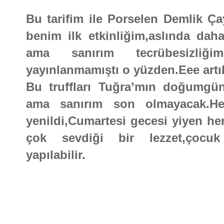
Bu tarifim ile Porselen Demlik Çay
benim ilk etkinliğim,aslında d
ama sanırım tecrübesizliği
yayınlanmamıştı o yüzden.Eee artık
Bu truffları Tuğra’mın doğumgün
ama sanırım son olmayacak.H
yenildi,Cumartesi gecesi yiyen herk
çok sevdiği bir lezzet,çocu
yapılabilir.