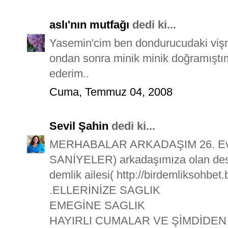
aslı'nın mutfağı
dedi ki...
Yasemin'cim ben dondurucudaki vişn
ondan sonra minik minik doğramıştım.
ederim..
Cuma, Temmuz 04, 2008
Sevil Şahin
dedi ki...
MERHABALAR ARKADAŞIM 26. Ev 
SANİYELER) arkadaşımıza olan deste
demlik ailesi( http://birdemliksohbe
.ELLERİNİZE SAGLIK
EMEGİNE SAGLIK
HAYIRLI CUMALAR VE ŞİMDİDEN 