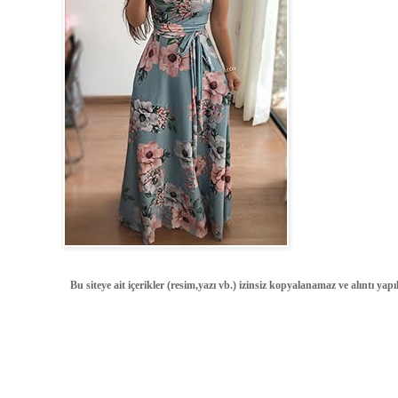
Bu siteye ait içerikler (resim,yazı vb.) izinsiz kopyalanamaz ve alıntı ya