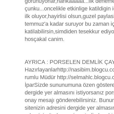
gorunuyorlar,harikaaaaa...ilk dene
çunku...oncelikle etkinlige katildigi
ilk oluyor,hayirlisi olsun,guzel paylas
temmuz'a kadar suruyor bu zaman içer
katilabilirsin,simdiden tesekkur ediy
hosçakal canim.
AYRICA : PORSELEN DEMLİK ÇAY 
Hazırlayanlarhttp://nasibim.blogcu.
rumlu Müdür http://selmahlc.blogc
İparSizde sununumuna özen gösterere
dergide yer almasını istiyorsanız p
onay mesajı gönderebilirsiniz. Bunu
sitenizin adresini dergide yer almasını 