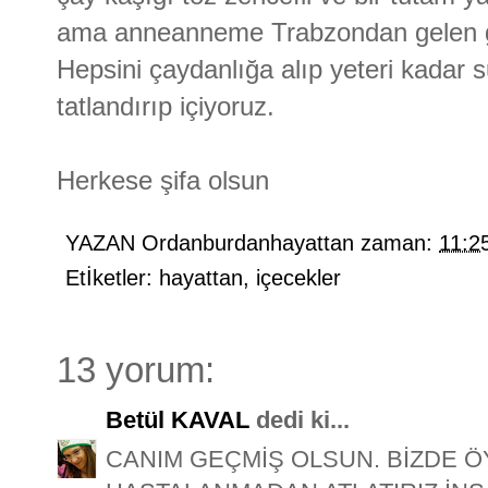
ama anneanneme Trabzondan gelen gü
Hepsini çaydanlığa alıp yeteri kadar s
tatlandırıp içiyoruz.
Herkese şifa olsun
YAZAN
Ordanburdanhayattan
zaman:
11:2
Etİketler:
hayattan
,
içecekler
13 yorum:
Betül KAVAL
dedi ki...
CANIM GEÇMİŞ OLSUN. BİZDE ÖY