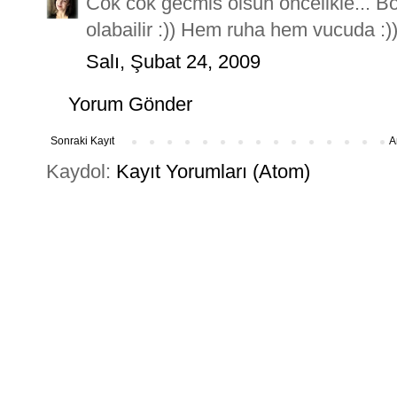
Cok cok gecmis olsun oncelikle... Bo
olabailir :)) Hem ruha hem vucuda :
Salı, Şubat 24, 2009
Yorum Gönder
Sonraki Kayıt
A
Kaydol:
Kayıt Yorumları (Atom)