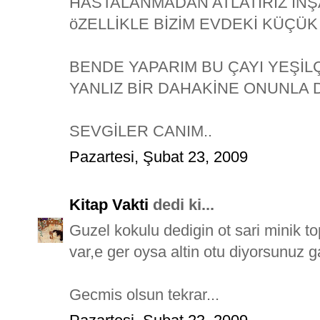
HASTALANMADAN ATLATIRIZ İNŞ
öZELLİKLE BİZİM EVDEKİ KÜÇÜK
BENDE YAPARIM BU ÇAYI YEŞİ
YANLIZ BİR DAHAKİNE ONUNLA 
SEVGİLER CANIM..
Pazartesi, Şubat 23, 2009
Kitap Vakti
dedi ki...
Guzel kokulu dedigin ot sari minik t
var,e ger oysa altin otu diyorsunuz ga
Gecmis olsun tekrar...