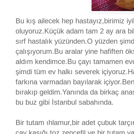
Bu kış ailecek hep hastayız,birimiz i
oluyoruz.Küçük adam tam 2 ay ara bi
sırf hastalık yüzünden.O yüzden şimd
çalışıyorum.Bu aralar yine hafiften 
aldım kendimce.Bu çayı tamamen ev
şimdi tüm ev halkı severek içiyoruz.
farkına varmadan bayılarak içiyor.Ben
bırakıp geldim.Yanında da birkaç ana
bu buz gibi İstanbul sabahında.
Bir tutam ıhlamur,bir adet çubuk tarçın,
çay kaşığı toz zencefil ve bir tutam y