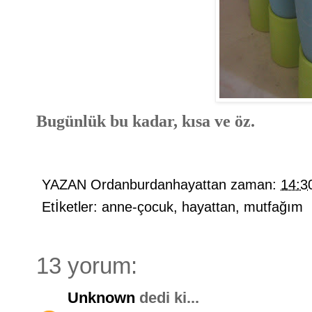
Bugünlük bu kadar, kısa ve öz.
YAZAN
Ordanburdanhayattan
zaman:
14:3
Etİketler:
anne-çocuk
,
hayattan
,
mutfağım
13 yorum:
Unknown
dedi ki...