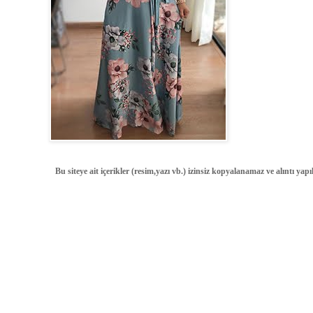
Bu siteye ait içerikler (resim,yazı vb.) izinsiz kopyalanamaz ve alıntı ya