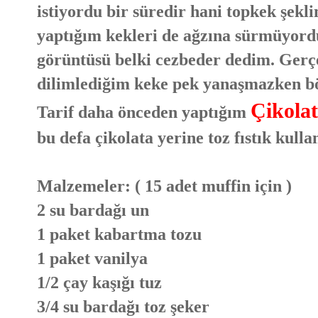
istiyordu bir süredir hani topkek şek
yaptığım kekleri de ağzına sürmüyord
görüntüsü belki cezbeder dedim. Gerçe
dilimlediğim keke pek yanaşmazken böy
Çikolat
Tarif daha önceden yaptığım
bu defa çikolata yerine toz fıstık kull
Malzemeler: ( 15 adet muffin için )
2 su bardağı un
1 paket kabartma tozu
1 paket vanilya
1/2 çay kaşığı tuz
3/4 su bardağı toz şeker