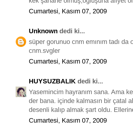
kek şahane olmuş,oğluşuna afiyet ol
Cumartesi, Kasım 07, 2009
Unknown
dedi ki...
süper gorunuo cnm emınım tadı da oo
cnm.svgler
Cumartesi, Kasım 07, 2009
HUYSUZBALIK
dedi ki...
Yasemincim hayranım sana. Ama keşk
der bana. içinde kalmasın bir çatal al
desenli kalıp almak şart oldu. Ellerine
Cumartesi, Kasım 07, 2009