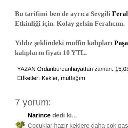
Bu tarifimi ben de ayrıca Sevgili
Fera
Etkinliği için. Kolay gelsin Ferahcım.
Yıldız şeklindeki muffin kalıpları
Paşa
kalıpların fiyatı 10 YTL.
YAZAN
Ordanburdanhayattan
zaman:
15:0
Etİketler:
Kekler
,
mutfağım
7 yorum:
Narince
dedi ki...
Çocuklar hazır keklere daha çok pas