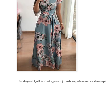
Bu siteye ait içerikler (resim,yazı vb.) izinsiz kopyalanamaz ve alıntı ya