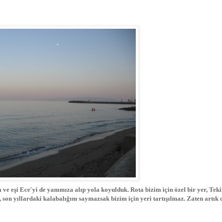
 eşi Ece'yi de yanımıza alıp yola koyulduk. Rota bizim için özel bir yer, Tek
 son yıllardaki kalabalığını saymazsak bizim için yeri tartışılmaz. Zaten artık