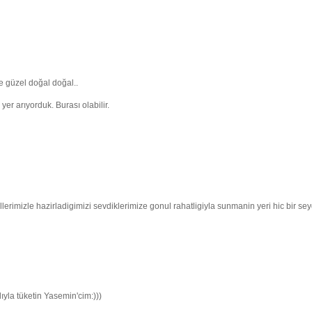
Ne güzel doğal doğal..
r arıyorduk. Burası olabilir.
llerimizle hazirladigimizi sevdiklerimize gonul rahatligiyla sunmanin yeri hic bir se
tadıyla tüketin Yasemin'cim:)))