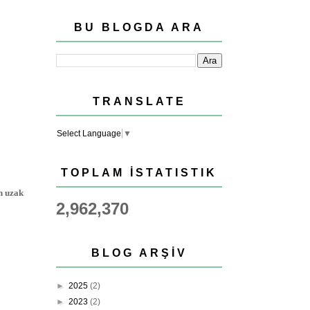
BU BLOGDA ARA
TRANSLATE
Select Language
▼
TOPLAM İSTATISTIK
en uzak
2,962,370
BLOG ARŞIV
►
2025
(2)
►
2023
(2)