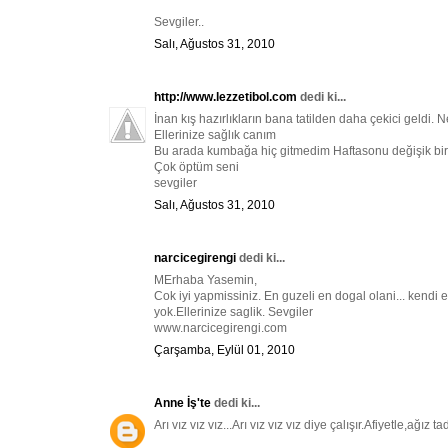
Sevgiler..
Salı, Ağustos 31, 2010
http://www.lezzetibol.com
dedi ki...
İnan kış hazırlıkların bana tatilden daha çekici geldi. 
Ellerinize sağlık canım
Bu arada kumbağa hiç gitmedim Haftasonu değişik bir ye
Çok öptüm seni
sevgiler
Salı, Ağustos 31, 2010
narcicegirengi
dedi ki...
MErhaba Yasemin,
Cok iyi yapmissiniz. En guzeli en dogal olani... kendi e
yok.Ellerinize saglik. Sevgiler
www.narcicegirengi.com
Çarşamba, Eylül 01, 2010
Anne İş'te
dedi ki...
Arı vız vız vız...Arı vız vız vız diye çalışır.Afiyetle,ağız 