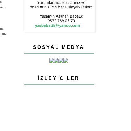
en
nem,
nim
ğım.
SOSYAL MEDYA
İZLEYICILER