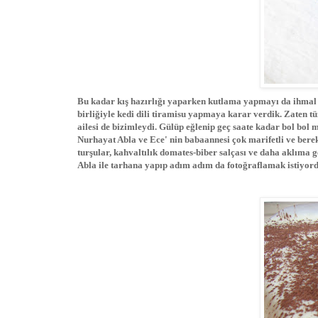
Bu kadar kış hazırlığı yaparken kutlama yapmayı da ihmal 
birliğiyle kedi dili tiramisu yapmaya karar verdik. Zaten t
ailesi de bizimleydi. Gülüp eğlenip geç saate kadar bol bol 
Nurhayat Abla ve Ece' nin babaannesi çok marifetli ve bereke
turşular, kahvaltılık domates-biber salçası ve daha aklıma
Abla ile tarhana yapıp adım adım da fotoğraflamak istiyordu