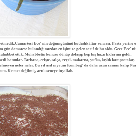
etmedik.Cumartesi Ece' nin doğumgününü kutladık iftar sonrası. Pasta yerine 
üm gün domatese bulandığımızdan en işimize gelen tarif de bu oldu. Gece Ece' n
muhabbet ettik. Muhabbetin konusu dönüp dolaşıp hep kış hazırlıklarına geldi.
tli hatunlar. Tarhana, erişte, salça, reçel, makarna, yufka, kışlık kompostolar,
 gelmeyen neler neler. Bu yıl asıl niyetim Kumbağ' da daha uzun zaman kalıp Nu
m. Kısmet değilmiş, artık seneye inşallah.