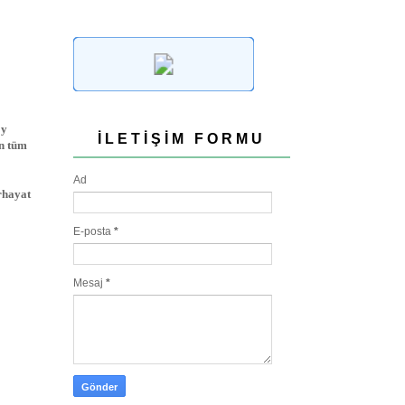
oy
İLETIŞIM FORMU
in tüm
Ad
rhayat
E-posta
*
Mesaj
*