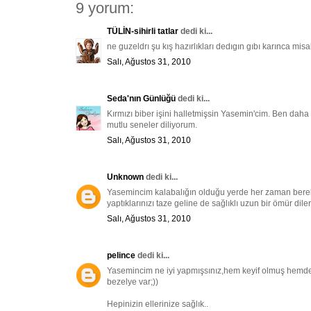
9 yorum:
TÜLİN-sihirli tatlar
dedi ki...
ne guzeldrı şu kış hazırlıkları dedıgın gıbı karınca mis
Salı, Ağustos 31, 2010
Seda'nın Günlüğü
dedi ki...
Kırmızı biber işini halletmişsin Yasemin'cim. Ben dah
mutlu seneler diliyorum.
Salı, Ağustos 31, 2010
Unknown
dedi ki...
Yasemincim kalabalığın olduğu yerde her zaman bereket 
yaptıklarınızı taze geline de sağlıklı uzun bir ömür di
Salı, Ağustos 31, 2010
pelince
dedi ki...
Yasemincim ne iyi yapmışsınız,hem keyif olmuş hemde h
bezelye var;))
Hepinizin ellerinize sağlık..