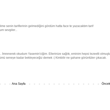
 senin tariflerinin gelmediğini gördüm hatta face te yazacaktım tarif
 sevgiler...
ı... İmrenerek okudum Yasemin'ciğim. Ellerinize sağlık, eminim hepsi lezeetli olmuştu
mü seneye kadar bekleyeceğiz demek :( Kimbilir ne şahane görüntüler çıkacak.
Ana Sayfa
Önceki