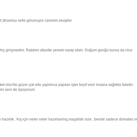
ali:)tiramisu nefıs görunuyor canımm.sevgiler
a hiç girişmedim. Rabbim afiyetle yemek nasip etsin. Doğum günğü kızına da nice
olur.Ne güzel çok elle yapılınca yapılan işler keyif verir insana sağlıkla tüketin
lerim seni de öpüyorum
azırlık.. Kış için neler neler hazırlanmış,maşallah size.. bende sadece domates v