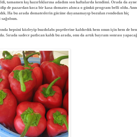
ildi, tamamen kış hazırlıklarına adadım son haftalarda kendimi. Orada da ayn
dip de pazardan koca bir kasa domates alınca o günkü program belli oldu. An
adık. Ha bu arada domateslerin gücüne dayanamayıp bozulan rondodan hiç
 sağolsun.
rında hepsini közleyip buzdolabı poşetlerine kaldırdık hem onun için hem de be
ızda. Sırada sadece patlıcan kaldı bu arada, onu da artık bayram sonrası yapaca