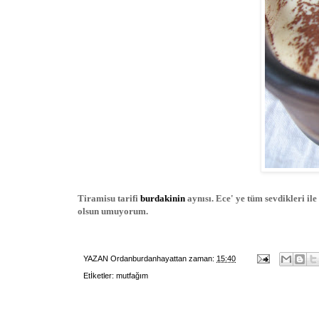
Tiramisu tarifi
burdakinin
aynısı. Ece' ye tüm sevdikleri il
olsun umuyorum.
YAZAN
Ordanburdanhayattan
zaman:
15:40
Etİketler:
mutfağım