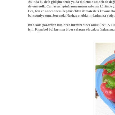
Aslında bu defa gidişim deniz ya da dinlenme amaçlı da değ
devam ettik. Cumartesi günü anneannem sabahın köründe gi
Ece, ben ve anneannem hep bir elden domatesleri kavanozl
bahsetmiyorum. Son anda Nurhayat Abla imdadımıza yetişti
Bu arada pazardan kilolarca kırmızı biber aldık Ece ile. Fı
için. Kışın bol bol kırmızı biber salatası olacak sofralarım