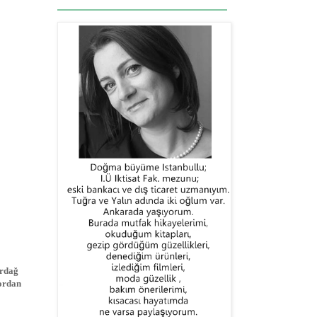
irdağ
 ordan