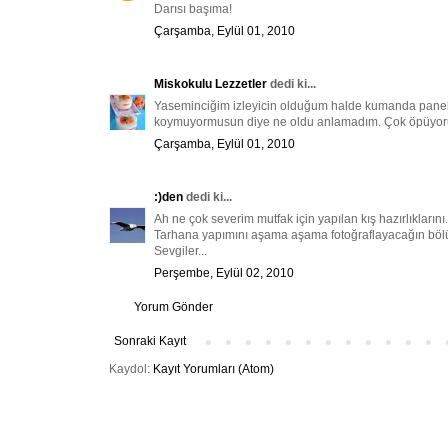
Darısı başıma!
Çarşamba, Eylül 01, 2010
Miskokulu Lezzetler
dedi ki...
Yaseminciğim izleyicin olduğum halde kumanda panelime
koymuyormusun diye ne oldu anlamadım. Çok öpüyorum
Çarşamba, Eylül 01, 2010
:)den
dedi ki...
Ah ne çok severim mutfak için yapılan kış hazırlıkların
Tarhana yapımını aşama aşama fotoğraflayacağın bölü
Sevgiler...
Perşembe, Eylül 02, 2010
Yorum Gönder
Sonraki Kayıt
Kaydol:
Kayıt Yorumları (Atom)