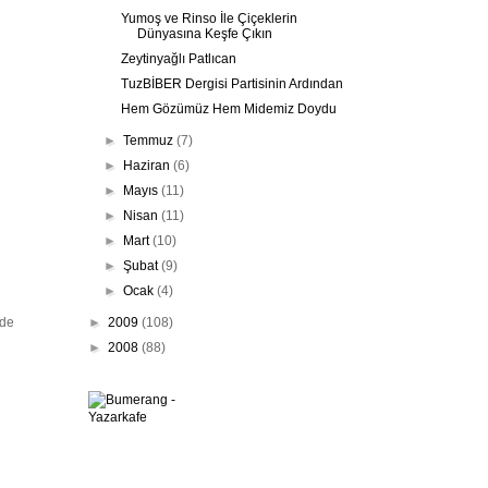
Yumoş ve Rinso İle Çiçeklerin
Dünyasına Keşfe Çıkın
Zeytinyağlı Patlıcan
TuzBİBER Dergisi Partisinin Ardından
Hem Gözümüz Hem Midemiz Doydu
►
Temmuz
(7)
►
Haziran
(6)
►
Mayıs
(11)
►
Nisan
(11)
►
Mart
(10)
►
Şubat
(9)
►
Ocak
(4)
►
2009
(108)
yde
►
2008
(88)