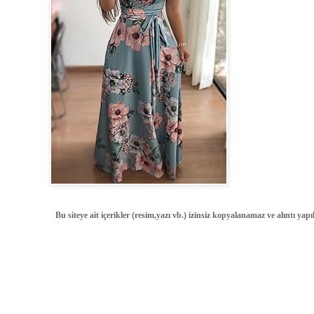
Bu siteye ait içerikler (resim,yazı vb.) izinsiz kopyalanamaz ve alıntı ya