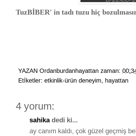
TuzBİBER' in tadı tuzu hiç bozulmasın.
YAZAN
Ordanburdanhayattan
zaman:
00:3
Etİketler:
etkinlik-ürün deneyim
,
hayattan
4 yorum:
sahika
dedi ki...
ay canım kaldı, çok güzel geçmiş bel