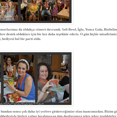
nsorlarımız da oldukça cömert davrandı. Soft Bowl, İglo, Yonca Gıda, Biobelin
e destek oldukları için bir kez daha teşekkür ederiz. O gün hiçbir misafirimizi
 hediyesi bol bir parti oldu.
 bundan sonra çok daha iyi yerlere götüreceğimize olan inancımızdan. Bizim gi
sohbetleriyle bizleri yalnız bırakmayan tüm dostlarımıza teker teker teşekkürler