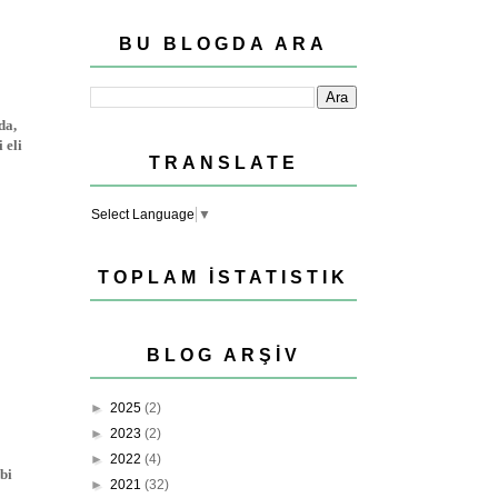
BU BLOGDA ARA
da,
 eli
TRANSLATE
Select Language
▼
TOPLAM İSTATISTIK
BLOG ARŞIV
►
2025
(2)
►
2023
(2)
►
2022
(4)
bi
►
2021
(32)