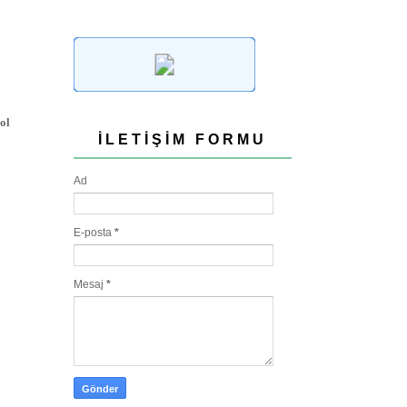
ol
İLETIŞIM FORMU
Ad
E-posta
*
Mesaj
*