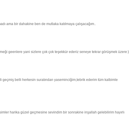
olmadı ama bir dahakine ben de mutlaka katılmaya çalışacağım..
meği geenlere yani sizlere çok çok teşekkür ederiz seneye tekrar görüşmek üzere:)
li geçmiş belli herkesin suratından yaseminciğim,tebrik ederim tüm kalbimle
imler harika güzel geçmesine sevindim bir sonrakine inşallah gelebilirim hayırlı