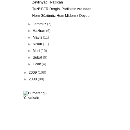
Zeytinyağlı Patlıcan
TuzBİBER Dergisi Partisinin Ardından
Hem Gözümüz Hem Midemiz Doydu
►
Temmuz
(7)
►
Haziran
(6)
►
Mayıs
(11)
►
Nisan
(11)
►
Mart
(10)
►
Şubat
(9)
►
Ocak
(4)
►
2009
(108)
►
2008
(88)