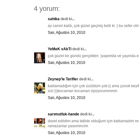
4 yorum:
sahika
dedi ki...
ay canım kaldı, çok güzel geçmiş belli ki :) bu sefer 
Salı, Ağustos 10, 2010
YeMeK vAkTi
dedi ki...
çok güzel bir gündü gerçekten :)yapımda ve yayında e
Salı, Ağustos 10, 2010
Zeynep'le Tarifler
dedi ki...
katılamadığım için çok üzüldüm çok:(( ama çoook keyif
sizi:)))kocaman kocaman öpüyorummmm
Salı, Ağustos 10, 2010
sarımutfak-hande
dedi ki...
davet edildim ama tatilde olduğum için katılamadım res
ramazanlar yasemincim
Salı, Ağustos 10, 2010