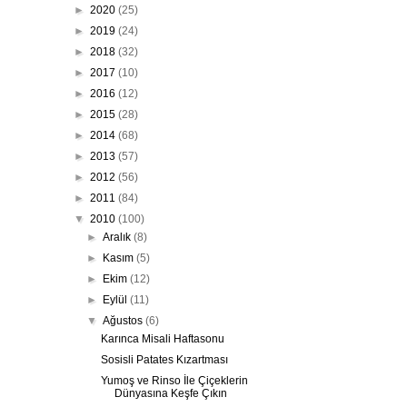
►
2020
(25)
►
2019
(24)
►
2018
(32)
►
2017
(10)
►
2016
(12)
►
2015
(28)
►
2014
(68)
►
2013
(57)
►
2012
(56)
►
2011
(84)
▼
2010
(100)
►
Aralık
(8)
►
Kasım
(5)
►
Ekim
(12)
►
Eylül
(11)
▼
Ağustos
(6)
Karınca Misali Haftasonu
Sosisli Patates Kızartması
Yumoş ve Rinso İle Çiçeklerin
Dünyasına Keşfe Çıkın