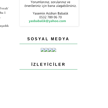
 Ferah'
fta 1
.
yaşadık
SOSYAL MEDYA
İZLEYICILER