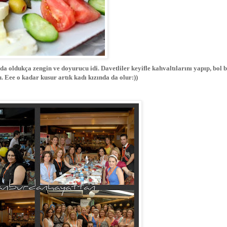
 da oldukça zengin ve doyurucu idi. Davetliler keyifle kahvaltılarını yapıp, bol b
. Eee o kadar kusur artık kadı kızında da olur:))