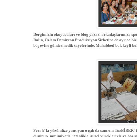
Dergimizin okuyucuları ve blog yazarı arkadaşlarımıza spo
Dalin, Özlem Demircan Prodüksiyon Şirketine de ayrıca bizler
boş evine göndermedik sayelerinde. Muhabbeti bol, keyfi bol,
Ferah' la yüzümüze yansıyan o ışık da sanırım TuzBİBER' i
düşünüp, samimiyetle, içtenlikle, güzel yürekleriyle ve hoş 