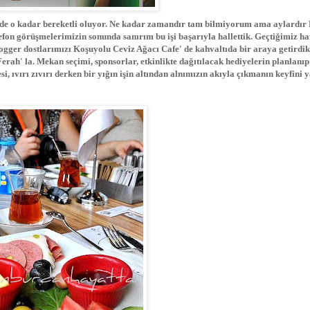
şü de o kadar bereketli oluyor. Ne kadar zamandır tam bilmiyorum ama aylardır
fon görüşmelerimizin sonunda sanırım bu işi başarıyla hallettik. Geçtiğimiz ha
gger dostlarımızı Koşuyolu Ceviz Ağacı Cafe' de kahvaltıda bir araya getirdik
Ferah' la. Mekan seçimi, sponsorlar, etkinlikte dağıtılacak hediyelerin planlanıp
si, ıvırı zıvırı derken bir yığın işin altından alnımızın akıyla çıkmanın keyfini 