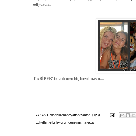
ediyorum.
TuzBİBER' in tadı tuzu hiç bozulmasın....
YAZAN
Ordanburdanhayattan
zaman:
00:34
Etİketler:
etkinlik-ürün deneyim
,
hayattan