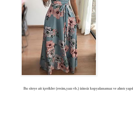
Bu siteye ait içerikler (resim,yazı vb.) izinsiz kopyalanamaz ve alıntı ya