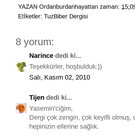
YAZAN
Ordanburdanhayattan
zaman:
15:0
Etİketler:
TuzBiber Dergisi
8 yorum:
Narince
dedi ki...
Teşekkürler, hoşbulduk:))
Salı, Kasım 02, 2010
Tijen
dedi ki...
Yasemin'ciğim,
Dergi çok zengin, çok keyifli olmuş,
hepinizin ellerine sağlık.