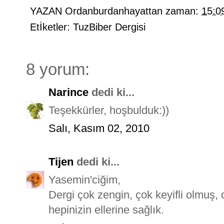
YAZAN
Ordanburdanhayattan
zaman:
15:0
Etİketler:
TuzBiber Dergisi
8 yorum:
Narince
dedi ki...
Teşekkürler, hoşbulduk:))
Salı, Kasım 02, 2010
Tijen
dedi ki...
Yasemin'ciğim,
Dergi çok zengin, çok keyifli olmuş,
hepinizin ellerine sağlık.