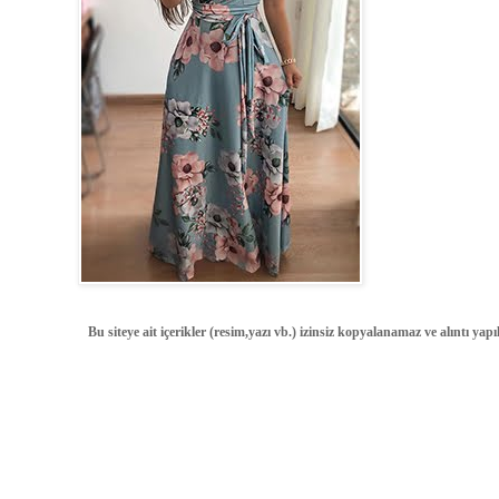
Bu siteye ait içerikler (resim,yazı vb.) izinsiz kopyalanamaz ve alıntı ya