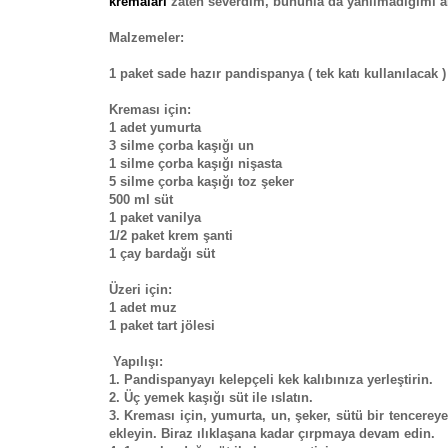
kremaları
zaten severdim, bununla da yanılmadığımı a
Malzemeler:
1 paket sade hazır pandispanya ( tek katı kullanılacak )
Kreması için:
1 adet yumurta
3 silme çorba kaşığı un
1 silme çorba kaşığı nişasta
5 silme çorba kaşığı toz şeker
500 ml süt
1 paket vanilya
1/2 paket krem şanti
1 çay bardağı süt
Üzeri için:
1 adet muz
1 paket tart jölesi
Yapılışı:
1. Pandispanyayı kelepçeli kek kalıbınıza yerleştirin.
2. Üç yemek kaşığı süt ile ıslatın.
3. Kreması için, yumurta, un, şeker, sütü bir tencerey
ekleyin. Biraz ılıklaşana kadar çırpmaya devam edin.