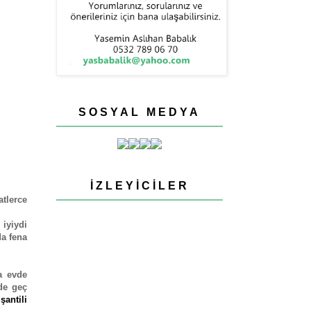
SOSYAL MEDYA
İZLEYICILER
tlerce
 iyiydi
da fena
a evde
de geç
şantili