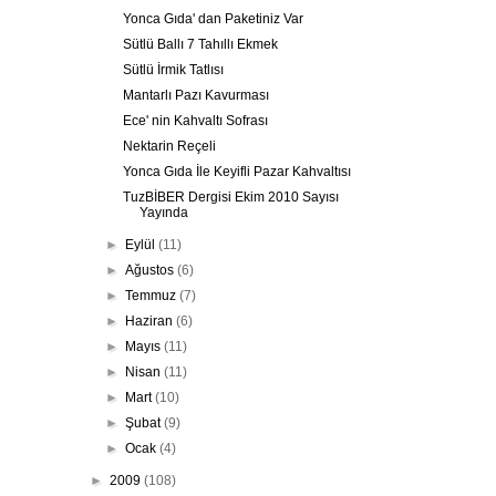
Yonca Gıda' dan Paketiniz Var
Sütlü Ballı 7 Tahıllı Ekmek
Sütlü İrmik Tatlısı
Mantarlı Pazı Kavurması
Ece' nin Kahvaltı Sofrası
Nektarin Reçeli
Yonca Gıda İle Keyifli Pazar Kahvaltısı
TuzBİBER Dergisi Ekim 2010 Sayısı
Yayında
►
Eylül
(11)
►
Ağustos
(6)
►
Temmuz
(7)
►
Haziran
(6)
►
Mayıs
(11)
►
Nisan
(11)
►
Mart
(10)
►
Şubat
(9)
►
Ocak
(4)
►
2009
(108)