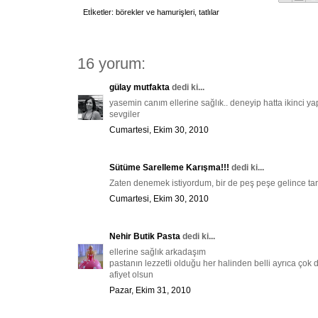
Etİketler:
börekler ve hamurişleri
,
tatlılar
16 yorum:
gülay mutfakta
dedi ki...
yasemin canım ellerine sağlık.. deneyip hatta ikinci y
sevgiler
Cumartesi, Ekim 30, 2010
Sütüme Sarelleme Karışma!!!
dedi ki...
Zaten denemek istiyordum, bir de peş peşe gelince tarif
Cumartesi, Ekim 30, 2010
Nehir Butik Pasta
dedi ki...
ellerine sağlık arkadaşım
pastanın lezzetli olduğu her halinden belli ayrıca çok d
afiyet olsun
Pazar, Ekim 31, 2010