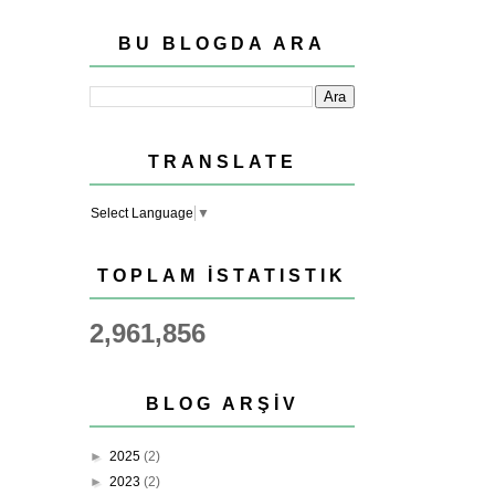
BU BLOGDA ARA
TRANSLATE
Select Language
▼
TOPLAM İSTATISTIK
2,961,856
BLOG ARŞIV
►
2025
(2)
►
2023
(2)