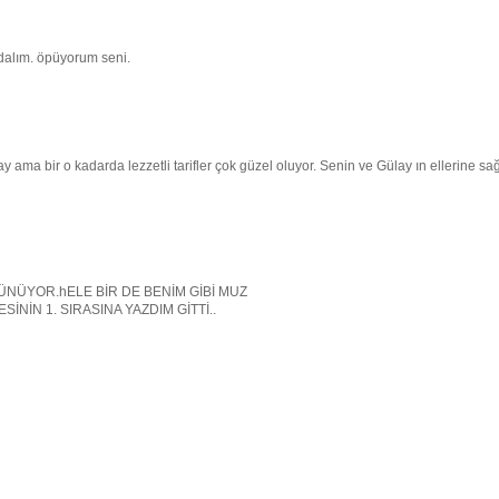
adalım. öpüyorum seni.
ama bir o kadarda lezzetli tarifler çok güzel oluyor. Senin ve Gülay ın ellerine sağ
GÖRÜNÜYOR.hELE BİR DE BENİM GİBİ MUZ
NİN 1. SIRASINA YAZDIM GİTTİ..