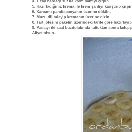
4. 1 çay bardağı süt ile krem şantiyi çırpın.
5. Hazırladığınız krema ile krem şantiyi karıştırıp çırpı
6. Karışımı pandispanyanın üzerine dökün.
7. Muzu dilimleyip kremanın üzerine dizin.
8. Tart jölesini paketin üzerindeki tarife göre hazırlay
9. Pastayı iki saat buzdolabında tuttuktan sonra kelepçe
Afiyet olsun...