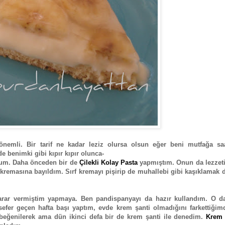
önemli. Bir tarif ne kadar leziz olursa olsun eğer beni mutfağa saa
e benimki gibi kıpır kıpır olunca-
orum. Daha önceden bir de
Çilekli Kolay Pasta
yapmıştım. Onun da lezzeti
ikle kremasına bayıldım. Sırf kremayı pişirip de muhallebi gibi kaşıklamak 
rar vermiştim yapmaya. Ben pandispanyayı da hazır kullandım. O d
sefer geçen hafta başı yaptım, evde krem şanti olmadığını farkettiğim
 beğenilerek ama dün ikinci defa bir de krem şanti ile denedim.
Krem 