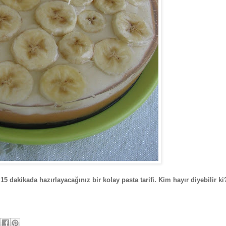
5 dakikada hazırlayacağınız bir kolay pasta tarifi. Kim hayır diyebilir ki