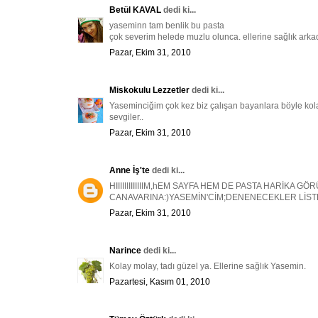
Betül KAVAL
dedi ki...
yaseminn tam benlik bu pasta
çok severim helede muzlu olunca. ellerine sağlık ark
Pazar, Ekim 31, 2010
Miskokulu Lezzetler
dedi ki...
Yaseminciğim çok kez biz çalışan bayanlara böyle kolay 
sevgiler..
Pazar, Ekim 31, 2010
Anne İş'te
dedi ki...
HIIIIIIIIIIIIIM,hEM SAYFA HEM DE PASTA HARİKA 
CANAVARINA:)YASEMİN'CİM;DENENECEKLER LİSTESİ
Pazar, Ekim 31, 2010
Narince
dedi ki...
Kolay molay, tadı güzel ya. Ellerine sağlık Yasemin.
Pazartesi, Kasım 01, 2010