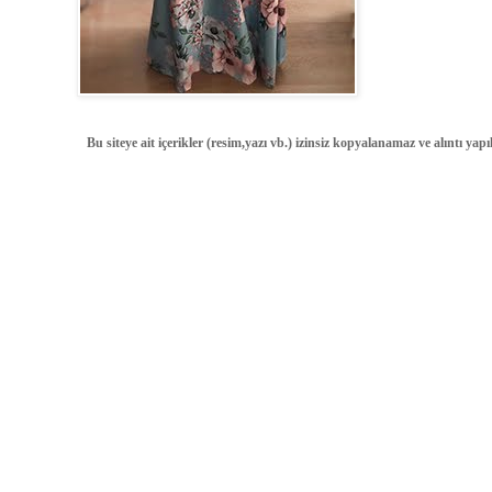
Bu siteye ait içerikler (resim,yazı vb.) izinsiz kopyalanamaz ve alıntı ya