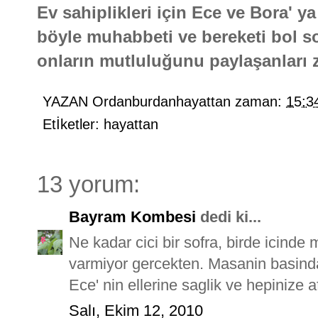
Ev sahiplikleri için Ece ve Bora' y
böyle muhabbeti ve bereketi bol sof
onların mutluluğunu paylaşanları z
YAZAN
Ordanburdanhayattan
zaman:
15:3
Etİketler:
hayattan
13 yorum:
Bayram Kombesi
dedi ki...
Ne kadar cici bir sofra, birde icinde
varmiyor gercekten. Masanin basinda 
Ece' nin ellerine saglik ve hepinize a
Salı, Ekim 12, 2010