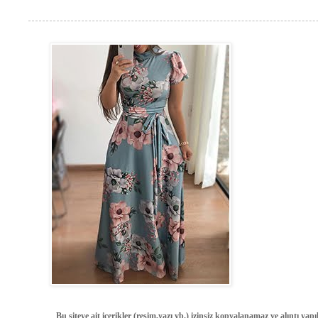
Bu siteye ait içerikler (resim,yazı vb.) izinsiz kopyalanamaz ve alıntı ya