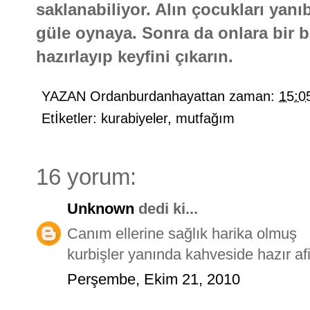
saklanabiliyor. Alın çocukları yanıb
güle oynaya. Sonra da onlara bir b
hazırlayıp keyfini çıkarın.
YAZAN
Ordanburdanhayattan
zaman:
15:0
Etİketler:
kurabiyeler
,
mutfağım
16 yorum:
Unknown
dedi ki...
Canım ellerine sağlık harika olmuş
kurbişler yanında kahveside hazır afi
Perşembe, Ekim 21, 2010