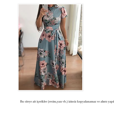
Bu siteye ait içerikler (resim,yazı vb.) izinsiz kopyalanamaz ve alıntı ya