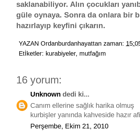
saklanabiliyor. Alın çocukları yanıb
güle oynaya. Sonra da onlara bir b
hazırlayıp keyfini çıkarın.
YAZAN
Ordanburdanhayattan
zaman:
15:0
Etİketler:
kurabiyeler
,
mutfağım
16 yorum:
Unknown
dedi ki...
Canım ellerine sağlık harika olmuş
kurbişler yanında kahveside hazır afi
Perşembe, Ekim 21, 2010