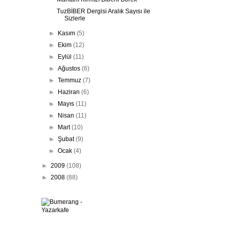
TuzBİBER Dergisi Aralık Sayısı ile
Sizlerle
►
Kasım
(5)
►
Ekim
(12)
►
Eylül
(11)
►
Ağustos
(6)
►
Temmuz
(7)
►
Haziran
(6)
►
Mayıs
(11)
►
Nisan
(11)
►
Mart
(10)
►
Şubat
(9)
►
Ocak
(4)
►
2009
(108)
►
2008
(88)