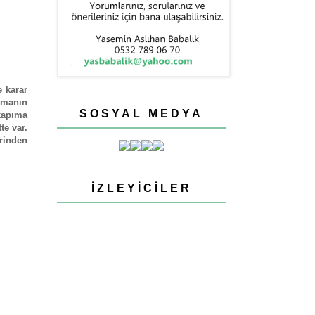
 karar
rmanın
SOSYAL MEDYA
kapıma
te var.
rinden
İZLEYICILER