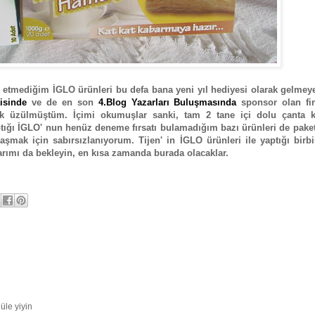
etmediğim İGLO ürünleri bu defa bana yeni yıl hediyesi olarak gelmeye
isinde
ve de en son
4.Blog Yazarları Buluşmasında
sponsor olan fi
pek üzülmüştüm. İçimi okumuşlar sanki, tam 2 tane içi dolu çanta 
ptığı İGLO' nun henüz deneme fırsatı bulamadığım bazı ürünleri de paket
mak için sabırsızlanıyorum. Tijen' in İGLO ürünleri ile yaptığı birbi
rımı da bekleyin, en kısa zamanda burada olacaklar.
le yiyin