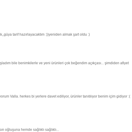
,güya tarif hazırlayacaktım :))yeniden almak şart oldu :)
başladım bile benimkilerle ve yeni ürünleri çok beğendim açıkçası... şimdiden afiyet
m Valla. herkes bi yerlere davet ediliyor, ürünler tanıtılıyor benim içim gidiyor :(
sın oğluşuna hemde sağlıklı sağlıklı...