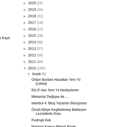
►
2020
(25)
►
2019
(24)
►
2018
(32)
►
2017
(10)
►
2016
(12)
►
2015
(28)
 Kayıt
►
2014
(68)
►
2013
(57)
►
2012
(56)
►
2011
(84)
▼
2010
(100)
▼
Aralık
(8)
Ordan Burdan Hayattan Yeni Yıl
Çekilişi
İGLO' dan Yeni Yıl Hediyelerim
Mekanlar Değişse de.....
İstanbul 4. Blog Yazarları Buluşması
Özsüt Atölye Keşfedilmeyi Bekleyen
Lezzetlerle Dolu
Pudingli Kek
Mantarlı Kırmızı Biberli Börek