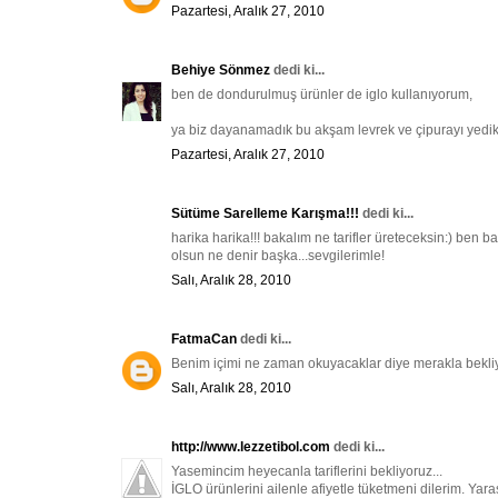
Pazartesi, Aralık 27, 2010
Behiye Sönmez
dedi ki...
ben de dondurulmuş ürünler de iglo kullanıyorum,
ya biz dayanamadık bu akşam levrek ve çipurayı yedikk,
Pazartesi, Aralık 27, 2010
Sütüme Sarelleme Karışma!!!
dedi ki...
harika harika!!! bakalım ne tarifler üreteceksin:) ben 
olsun ne denir başka...sevgilerimle!
Salı, Aralık 28, 2010
FatmaCan
dedi ki...
Benim içimi ne zaman okuyacaklar diye merakla bekliyoru
Salı, Aralık 28, 2010
http://www.lezzetibol.com
dedi ki...
Yasemincim heyecanla tariflerini bekliyoruz...
İGLO ürünlerini ailenle afiyetle tüketmeni dilerim. Yara