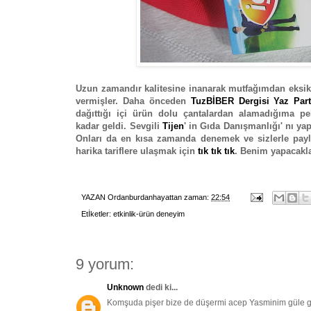
Uzun zamandır kalitesine inanarak mutfağımdan eksik 
vermişler. Daha önceden
TuzBİBER Dergisi Yaz Part
dağıttığı içi ürün dolu çantalardan alamadığıma 
kadar geldi. Sevgili
Tijen
' in Gıda Danışmanlığı' nı ya
Onları da en kısa zamanda denemek ve sizlerle paylaş
harika tariflere ulaşmak için
tık tık tık
. Benim yapacakla
YAZAN
Ordanburdanhayattan
zaman:
22:54
Etİketler:
etkinlik-ürün deneyim
9 yorum:
Unknown
dedi ki...
Komşuda pişer bize de düşermi acep Yasminim güle gü