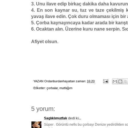
3. Unu ilave edip birkaç dakika daha kavurun.
4. En son kaynar su, tuz ve taze çekilmiş 
yavaş ilave edin. Çok duru olmaması için bir
5. Çorba kaynayıncaya kadar arada bir karıştı
6. Ocaktan alın. Üzerine kuru nane serpin. Sı
Afiyet olsun.
YAZAN
Ordanburdanhayattan
zaman:
16:20
Etİketler:
çorbalar
,
mutfağım
5 yorum:
Saglıklımutfak
dedi ki...
Süper . Görüntü nefis bu çorbayı Denize yedirdikten