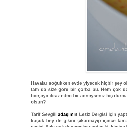
Havalar soğukken evde yiyecek hiçbir şey olm
tam da size göre bir çorba bu. Hem çok d
herşeye itiraz eden bir anneyseniz hiç durm
olsun?
Tarif Sevgili
adaşımın
Leziz Dergisi için ya
küçük bey de gıkını çıkarmayıp içince t
seçici, öyle çok denemeler yaptım ki, kimin