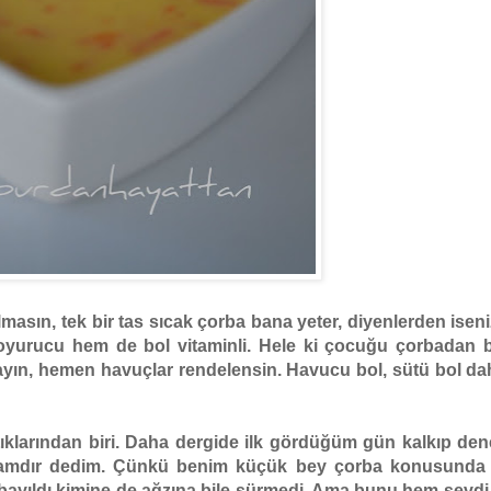
asın, tek bir tas sıcak çorba bana yeter, diyenlerden iseni
oyurucu hem de bol vitaminli. Hele ki çocuğu çorbadan 
ayın, hemen havuçlar rendelensin. Havucu bol, sütü bol da
ptıklarından biri. Daha dergide ilk gördüğüm gün kalkıp de
amamdır dedim. Çünkü benim küçük bey çorba konusunda 
e bayıldı kimine de ağzına bile sürmedi. Ama bunu hem sevd