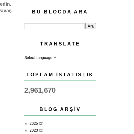
edin.
yavaş
BU BLOGDA ARA
TRANSLATE
Select Language
▼
TOPLAM İSTATISTIK
2,961,670
BLOG ARŞIV
►
2025
(2)
►
2023
(2)