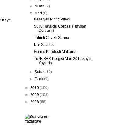
►
Nisan
(7)
▼
Mart
(6)
Bezelyeli Pirinç Pilavı
 Kayıt
Sütlü Havuçlu Çorbası ( Tavşan
Çorbası )
Tahinli Cevizli Sarma
Nar Salatası
Gurme Karidesli Makarna
TuzBİBER Dergisi Mart 2011 Sayısı
Yayında
►
Şubat
(10)
►
Ocak
(9)
►
2010
(100)
►
2009
(108)
►
2008
(88)