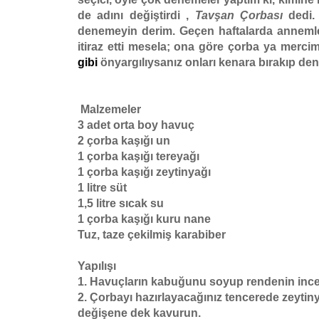
de adını değiştirdi ,
Tavşan Çorbası
dedi. 
denemeyin derim. Geçen haftalarda annem
itiraz etti mesela; ona göre çorba ya mercim
gibi
önyargılıysanız onları kenara bırakıp de
Malzemeler
3 adet orta boy havuç
2 çorba kaşığı un
1 çorba kaşığı tereyağı
1 çorba kaşığı zeytinyağı
1 litre süt
1,5 litre sıcak su
1 çorba kaşığı kuru nane
Tuz, taze çekilmiş karabiber
Yapılışı
1. Havuçların kabuğunu soyup rendenin ince t
2. Çorbayı hazırlayacağınız tencerede zeytiny
değişene dek kavurun.