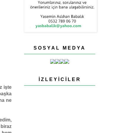
SOSYAL MEDYA
İZLEYICILER
z işte
başka
ha ne
nedim,
biraz
i, hem