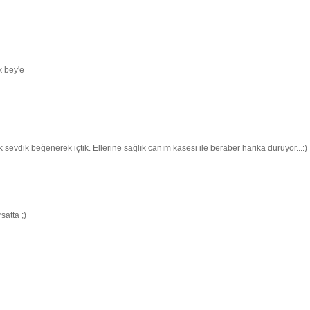
k bey'e
sevdik beğenerek içtik. Ellerine sağlık canım kasesi ile beraber harika duruyor...:)
satta ;)