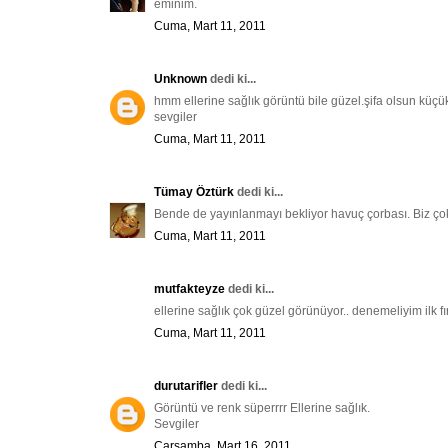
eminim.
Cuma, Mart 11, 2011
Unknown
dedi ki...
hmm ellerine sağlık görüntü bile güzel.şifa olsun küçü
sevgiler
Cuma, Mart 11, 2011
Tümay Öztürk
dedi ki...
Bende de yayınlanmayı bekliyor havuç çorbası. Biz çok 
Cuma, Mart 11, 2011
mutfakteyze
dedi ki...
ellerine sağlık çok güzel görünüyor.. denemeliyim ilk fır
Cuma, Mart 11, 2011
durutarifler
dedi ki...
Görüntü ve renk süperrrr Ellerine sağlık.
Sevgiler
Çarşamba, Mart 16, 2011