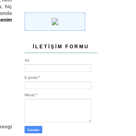
, hiç
ğunda
benim
İLETIŞIM FORMU
Ad
E-posta
*
Mesaj
*
 rengi