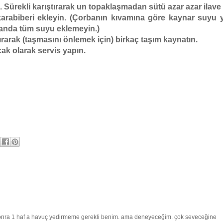
 Sürekli karıştırarak un topaklaşmadan sütü azar azar ilave 
karabiberi ekleyin. (Çorbanın kıvamına göre kaynar suyu 
 anda tüm suyu eklemeyin.)
rarak (taşmasını önlemek için) birkaç taşım kaynatın.
cak olarak servis yapın.
 sonra 1 haf a havuç yedirmeme gerekli benim. ama deneyeceğim. çok seveceğine