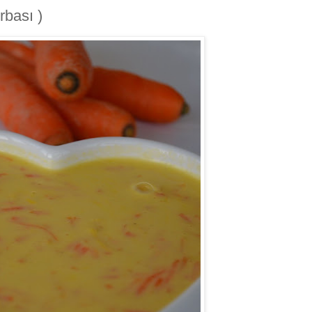
rbası )