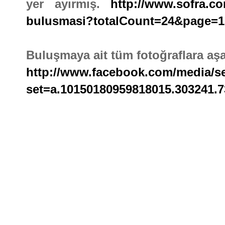
yer ayırmış.
http://www.sofra.co
bulusmasi?totalCount=24&page=1
Buluşmaya ait tüm fotoğraflara aşağ
http://www.facebook.com/media/se
set=a.10150180959818015.303241.