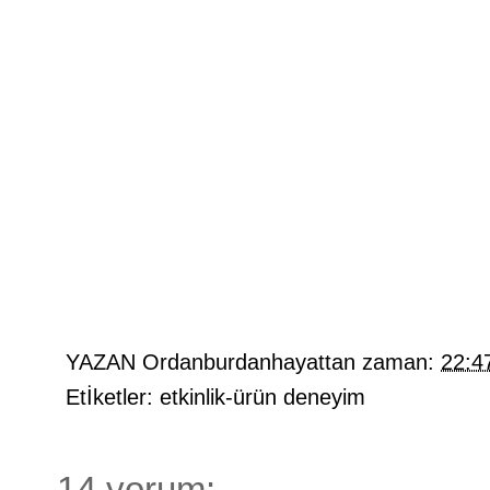
YAZAN
Ordanburdanhayattan
zaman:
22:4
Etİketler:
etkinlik-ürün deneyim
14 yorum: