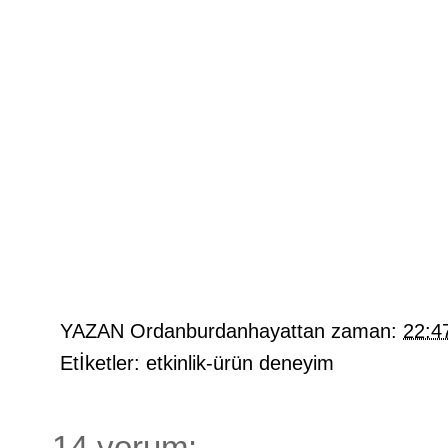
YAZAN
Ordanburdanhayattan
zaman:
22:4
Etİketler:
etkinlik-ürün deneyim
14 yorum: