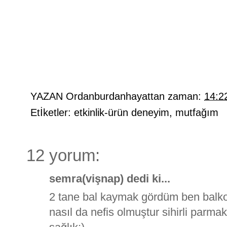
YAZAN
Ordanburdanhayattan
zaman:
14:2
Etİketler:
etkinlik-ürün deneyim
,
mutfağım
12 yorum:
semra(vişnap) dedi ki...
2 tane bal kaymak gördüm ben balk
nasıl da nefis olmuştur sihirli parmaka