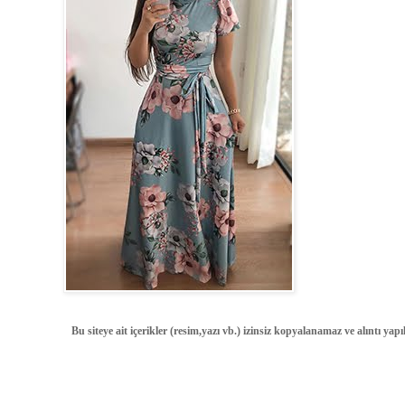
Bu siteye ait içerikler (resim,yazı vb.) izinsiz kopyalanamaz ve alıntı ya