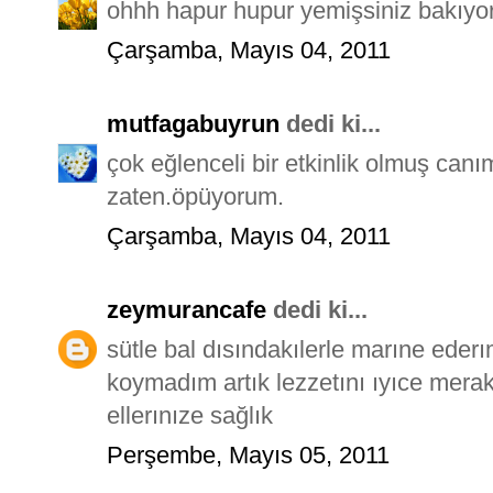
ohhh hapur hupur yemişsiniz bakıyor
Çarşamba, Mayıs 04, 2011
mutfagabuyrun
dedi ki...
çok eğlenceli bir etkinlik olmuş can
zaten.öpüyorum.
Çarşamba, Mayıs 04, 2011
zeymurancafe
dedi ki...
sütle bal dısındakılerle marıne eder
koymadım artık lezzetını ıyıce me
ellerınıze sağlık
Perşembe, Mayıs 05, 2011