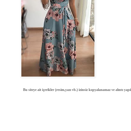
Bu siteye ait içerikler (resim,yazı vb.) izinsiz kopyalanamaz ve alıntı ya