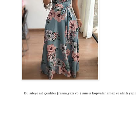
Bu siteye ait içerikler (resim,yazı vb.) izinsiz kopyalanamaz ve alıntı ya