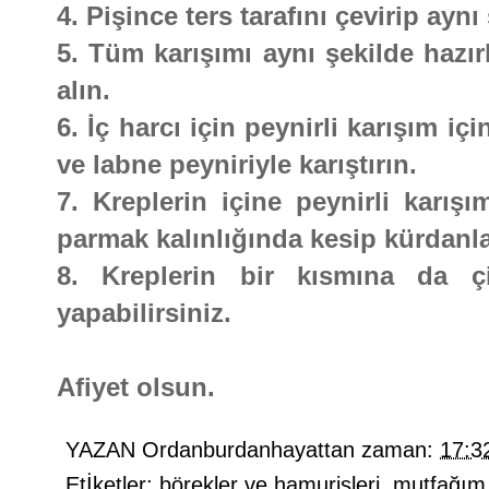
4. Pişince ters tarafını çevirip aynı 
5. Tüm karışımı aynı şekilde hazır
alın.
6. İç harcı için peynirli karışım i
ve labne peyniriyle karıştırın.
7. Kreplerin içine peynirli karış
parmak kalınlığında kesip kürdanla
8. Kreplerin bir kısmına da ç
yapabilirsiniz.
Afiyet olsun.
YAZAN
Ordanburdanhayattan
zaman:
17:3
Etİketler:
börekler ve hamurişleri
,
mutfağım