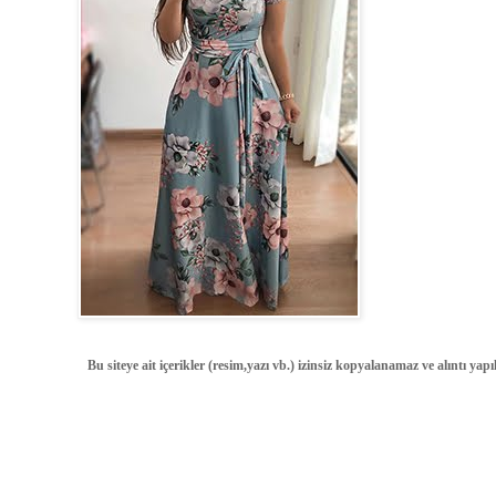
Bu siteye ait içerikler (resim,yazı vb.) izinsiz kopyalanamaz ve alıntı ya