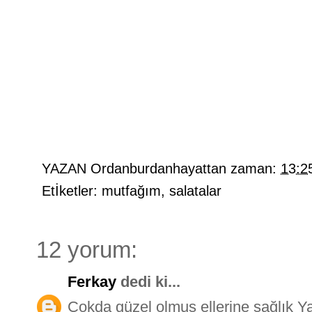
YAZAN
Ordanburdanhayattan
zaman:
13:2
Etİketler:
mutfağım
,
salatalar
12 yorum:
Ferkay
dedi ki...
Çokda güzel olmuş ellerine sağlık Y