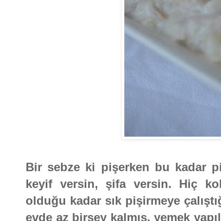
Bir sebze ki pişerken bu kadar p
keyif versin, şifa versin. Hiç
olduğu kadar sık pişirmeye çalışt
evde az birşey kalmış, yemek yapı