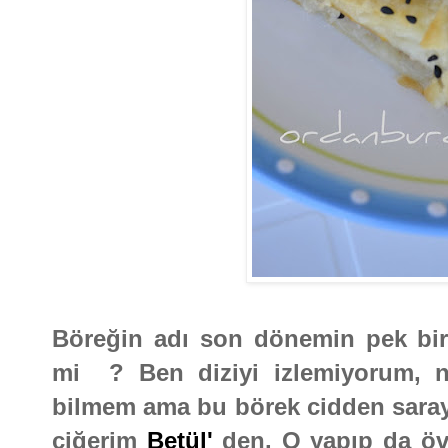
Böreğin adı son dönemin pek bir 
mi ? Ben diziyi izlemiyorum, n
bilmem ama bu börek cidden saray 
ciğerim
Betül'
den. O yapıp da öv