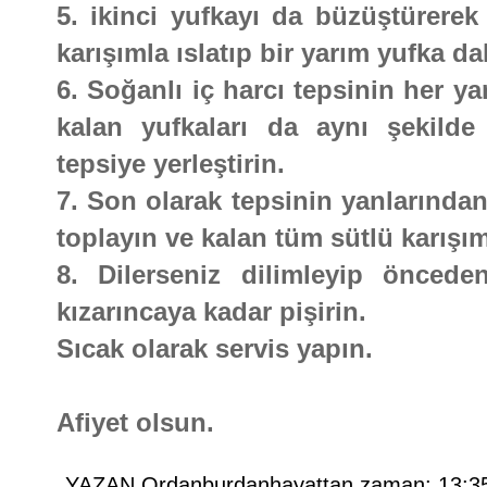
5. ikinci yufkayı da büzüştürerek 
karışımla ıslatıp bir yarım yufka da
6. Soğanlı iç harcı tepsinin her ya
kalan yufkaları da aynı şekilde
tepsiye yerleştirin.
7. Son olarak tepsinin yanlarından
toplayın ve kalan tüm sütlü karışı
8. Dilerseniz dilimleyip önceden
kızarıncaya kadar pişirin.
Sıcak olarak servis yapın.
Afiyet olsun.
YAZAN
Ordanburdanhayattan
zaman:
13:3