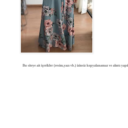
Bu siteye ait içerikler (resim,yazı vb.) izinsiz kopyalanamaz ve alıntı ya