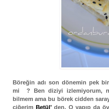
Böreğin adı son dönemin pek bir 
mi ? Ben diziyi izlemiyorum, n
bilmem ama bu börek cidden saray 
ciğerim
Betül'
den. O yapıp da öv