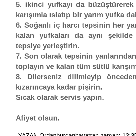
5. ikinci yufkayı da büzüştürerek 
karışımla ıslatıp bir yarım yufka da
6. Soğanlı iç harcı tepsinin her ya
kalan yufkaları da aynı şekilde
tepsiye yerleştirin.
7. Son olarak tepsinin yanlarından
toplayın ve kalan tüm sütlü karışı
8. Dilerseniz dilimleyip önceden
kızarıncaya kadar pişirin.
Sıcak olarak servis yapın.
Afiyet olsun.
YAZAN
Ordanburdanhayattan
zaman:
13:3