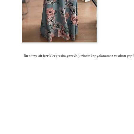
Bu siteye ait içerikler (resim,yazı vb.) izinsiz kopyalanamaz ve alıntı ya