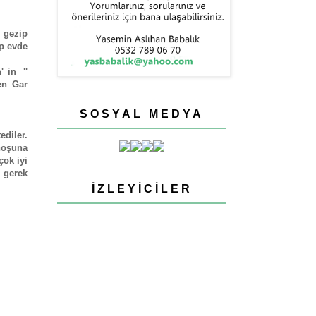
 gezip
p evde
' in ''
en Gar
SOSYAL MEDYA
diler.
 hoşuna
çok iyi
 gerek
İZLEYICILER