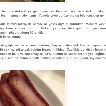
Aslında Ankara' ya geldiğimizden beri oldukça fazla farklı mekan
r bizi memnun edememiş. Yemeği yiyip de üzerine su bile içmeden geli
ydık. İşimizi bitirip de nerede ne yesek diye düşünürken Mehmet Yaşin
ye tweet attığını gördüm. Göksu' ya birkaç defa gittiğimiz için hem
akınımızda olduğunu öğrendik.
ir karar olmuş.
tinyağlı sebze siparişi verdim, beyler baba-oğul Lagos Izgara iste
albi çok lezizdi ancak balığın lezzeti müthişti. Özellikle de küçük beyin
imondan balık ve fare detayları da sunumun ne kadar özenle yapıldığına 
ş olsam da tadına elbette baktım ve lokum gibi olduğunu söylememe