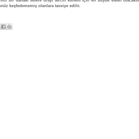
benim bir dahaki sefere orayı tercih etmem için en büyük etken olacaktı
enüz keşfedememiş olanlara tavsiye edilir.