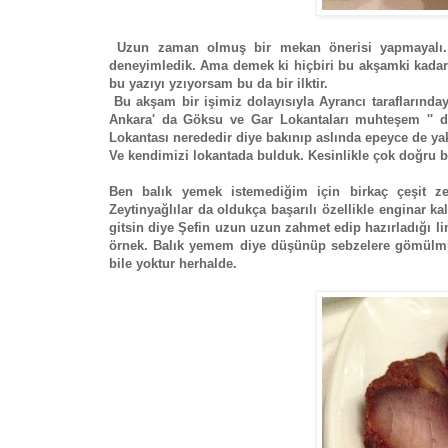
Uzun zaman olmuş bir mekan önerisi yapmayalı. 
deneyimledik. Ama demek ki hiçbiri bu akşamki kada
bu yazıyı yzıyorsam bu da bir ilktir.
Bu akşam bir işimiz dolayısıyla Ayrancı taraflarında
Ankara' da Göksu ve Gar Lokantaları muhteşem '' di
Lokantası nerededir diye bakınıp aslında epeyce de y
Ve kendimizi lokantada bulduk. Kesinlikle çok doğru b
Ben balık yemek istemediğim için birkaç çeşit zey
Zeytinyağlılar da oldukça başarılı özellikle enginar k
gitsin diye Şefin uzun uzun zahmet edip hazırladığı l
örnek. Balık yemem diye düşünüp sebzelere gömülmü
bile yoktur herhalde.