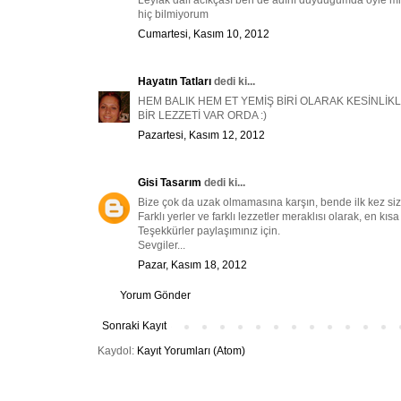
Leylak dalı acıkçası ben de adını duydugumda öyle mi d
hiç bilmiyorum
Cumartesi, Kasım 10, 2012
Hayatın Tatları
dedi ki...
HEM BALIK HEM ET YEMİŞ BİRİ OLARAK KESİNLİK
BİR LEZZETİ VAR ORDA :)
Pazartesi, Kasım 12, 2012
Gisi Tasarım
dedi ki...
Bize çok da uzak olmamasına karşın, bende ilk kez s
Farklı yerler ve farklı lezzetler meraklısı olarak, en kı
Teşekkürler paylaşımınız için.
Sevgiler...
Pazar, Kasım 18, 2012
Yorum Gönder
Sonraki Kayıt
Kaydol:
Kayıt Yorumları (Atom)