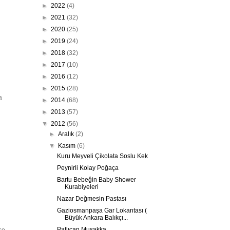
►
2022
(4)
►
2021
(32)
►
2020
(25)
►
2019
(24)
►
2018
(32)
►
2017
(10)
►
2016
(12)
►
2015
(28)
a
►
2014
(68)
►
2013
(57)
▼
2012
(56)
►
Aralık
(2)
▼
Kasım
(6)
Kuru Meyveli Çikolata Soslu Kek
Peynirli Kolay Poğaça
Bartu Bebeğin Baby Shower
Kurabiyeleri
Nazar Değmesin Pastası
Gaziosmanpaşa Gar Lokantası (
Büyük Ankara Balıkçı...
Patlıcan Musakka