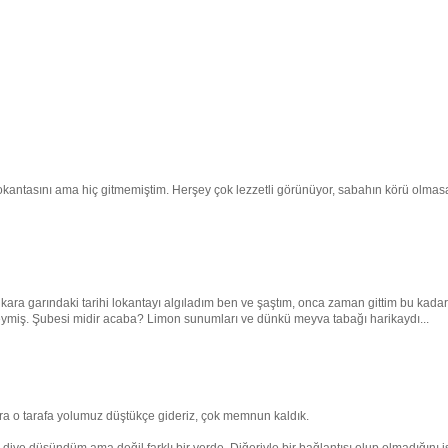
okantasını ama hiç gitmemiştim. Herşey çok lezzetli görünüyor, sabahın körü olmas
nkara garındaki tarihi lokantayı algıladım ben ve şaştım, onca zaman gittim bu kadar
ymiş. Şubesi midir acaba? Limon sunumları ve dünkü meyva tabağı harikaydı...
a o tarafa yolumuz düştükçe gideriz, çok memnun kaldık.