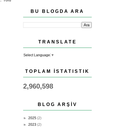
r. Yolu
BU BLOGDA ARA
TRANSLATE
Select Language
▼
TOPLAM İSTATISTIK
2,960,598
BLOG ARŞIV
►
2025
(2)
►
2023
(2)