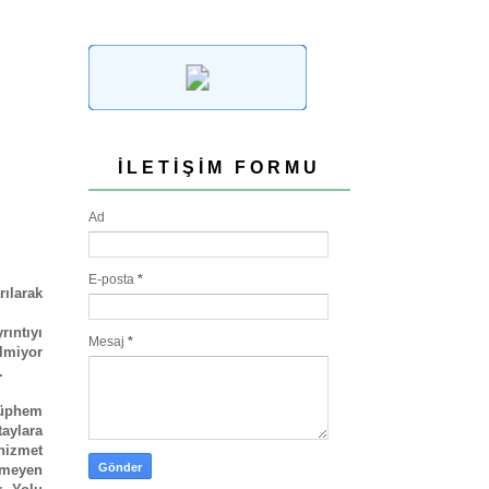
İLETIŞIM FORMU
Ad
E-posta
*
rılarak
ıntıyı
Mesaj
*
elmiyor
m.
şüphem
aylara
 hizmet
etmeyen