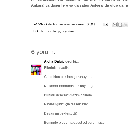
bir sıcakkanlılıkla misafir ettiler bizi. Ki bence bu 
Ankara' ya düşenlere ya da zaten Ankara' da olup da h
YAZAN
Ordanburdanhayattan
zaman:
00:08
Etİketler:
gezi-kitap
,
hayattan
6 yorum:
Aicha Dalgic
dedi ki...
Ellerinize saglik
Gerçekten çok hos gorunuyorlar
Ne kadar hamaratsiniz boyle )
Bunlari denemek lazim aslinda
Paylastiginiz için tessekurler
Devamini bekleriz ))
Benimde bloguma davet ediyorum size