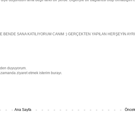
iye düşündüm ama değil farklı bir yerde. Diğeriyle bir bağlantısı olup olmadığını i
LE BENDE SANA KATILIYORUM CANIM :) GERÇEKTEN YAPILAN HERŞEYİN AYRI
izden duyuyorum.
sa zamanda ziyaret etmek isterim burayı.
Ana Sayfa
Önceki