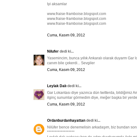
Iyi aksamlar
www.fraise-framboise.blogspot.com
www.fraise-framboise.blogspot.com
www.fraise-framboise.blogspot.com
Cuma, Kasım 09, 2012
Nilufer
dedi ki...
Yasemincim, bunca yıllık Ankaralı olarak duyarm Gar l
canım bile çekerdi... Sevgiler
Cuma, Kasım 09, 2012
Leylak Dalı
dedi ki...
Gar Lokantası diye yazınca dün twitterda, bildiğimiz A
ilginç sunumlar görmedim diye, meğer başka bir yerde
Cuma, Kasım 09, 2012
Ordanburdanhayattan
dedi ki...
Nilüfer bence denemelisin arkadaşım, biz bundan sonr
******************