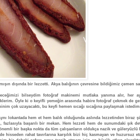
ışın dışında bir lezzetti. Akya balığının çevresine bildiğimiz çemen sa
eceğimizi bilseydim fotoğraf makinemi mutlaka yanıma alır, her ayr
iklerim. Öyle ki o keyifli yemeğin arasında habire fotoğraf çekmek de g
eminim çok uzayacaktı, bu keyfi hemen sıcağı sıcağına paylaşmak istedi
Aynı lokantada hem et hem balık olduğunda aslında lezzetinden biraz 
, fazlasıyla başarılı bir mekan. Hem lezzeti hem de sunumdaki şık det
a önemli bir başka nokta da tüm çalışanların oldukça nazik ve güleryüzlü
nde hisseden rahat tavırlarına karşılık bizi hiç kasmayan ve huzursuz 