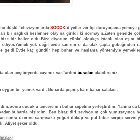
ine düştü.Televizyonlarda
ŞOOOK
diyetler verilip duruyor,ama yemeye 
ı bir sağlıklı beslenme olayına girildi ki sormayın.Zaten genelde çok
bize bir haller oldu.Bize diyorum çünkü oldukça iştahlı olan eşim bi
 ediyor.Yemek yok değil evde sanırım o da ufak çapta göbeğinden ra
me geldi.Evde kaç gündür hep buhar ve haşlama yöntemiyle yemekler
a olan beşibiryerde çayımız var.Tarifini
buradan
alabilirsiniz.
gun bir yemek vardı. Buharda pişmiş karnıbahar salatası.
ırdım.Sonra düdüklü tenceremin buhar sepetine yerleştirdim. Yanına da b
k kadar buharda pişirdim. Ben biraz diri seviyorum çok yumuşayınca 
ktan sonra üzerine sarımsaklı yoğurt döküp ve pul biber serpip servis 
di. Afiyet şeker oldu.