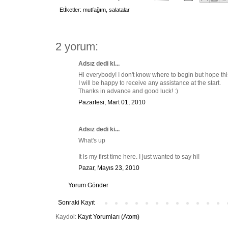
Etİketler:
mutfağım
,
salatalar
2 yorum:
Adsız dedi ki...
Hi everybody! I don't know where to begin but hope this 
I will be happy to receive any assistance at the start.
Thanks in advance and good luck! :)
Pazartesi, Mart 01, 2010
Adsız dedi ki...
What's up
It is my first time here. I just wanted to say hi!
Pazar, Mayıs 23, 2010
Yorum Gönder
Sonraki Kayıt
Kaydol:
Kayıt Yorumları (Atom)