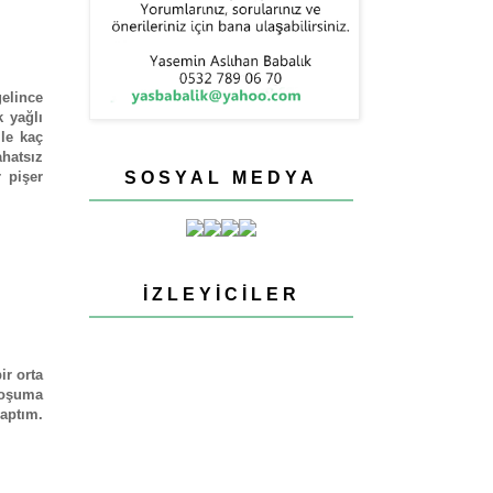
gelince
 yağlı
le kaç
hatsız
 pişer
SOSYAL MEDYA
İZLEYICILER
ir orta
hoşuma
yaptım.