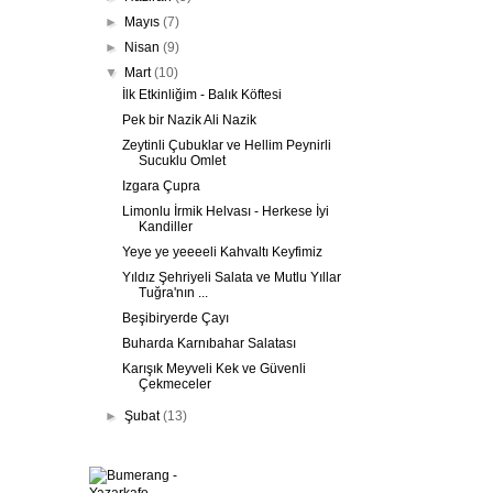
►
Mayıs
(7)
►
Nisan
(9)
▼
Mart
(10)
İlk Etkinliğim - Balık Köftesi
Pek bir Nazik Ali Nazik
Zeytinli Çubuklar ve Hellim Peynirli
Sucuklu Omlet
Izgara Çupra
Limonlu İrmik Helvası - Herkese İyi
Kandiller
Yeye ye yeeeeli Kahvaltı Keyfimiz
Yıldız Şehriyeli Salata ve Mutlu Yıllar
Tuğra'nın ...
Beşibiryerde Çayı
Buharda Karnıbahar Salatası
Karışık Meyveli Kek ve Güvenli
Çekmeceler
►
Şubat
(13)