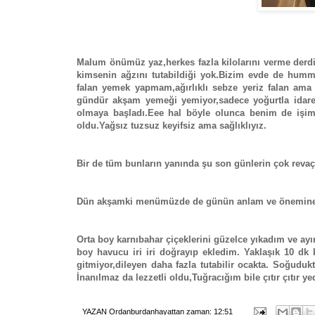
Malum önümüz yaz,herkes fazla kilolarını verme derd
kimsenin ağzını tutabildiği yok.Bizim evde de hummal
falan yemek yapmam,ağırlıklı sebze yeriz falan ama 
gündür akşam yemeği yemiyor,sadece yoğurtla idare
olmaya başladı.Eee hal böyle olunca benim de işi
oldu.Yağsız tuzsuz keyifsiz ama sağlıklıyız.
Bir de tüm bunların yanında şu son günlerin çok revaçt
Dün akşamki menümüzde de günün anlam ve önemine uy
Orta boy karnıbahar çiçeklerini güzelce yıkadım ve ay
boy havucu iri iri doğrayıp ekledim. Yaklaşık 10 d
gitmiyor,dileyen daha fazla tutabilir ocakta. Soğudu
İnanılmaz da lezzetli oldu,Tuğracığım bile çıtır çıtır ye
YAZAN
Ordanburdanhayattan
zaman:
12:51