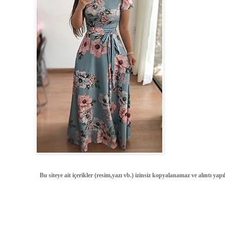
Bu siteye ait içerikler (resim,yazı vb.) izinsiz kopyalanamaz ve alıntı ya