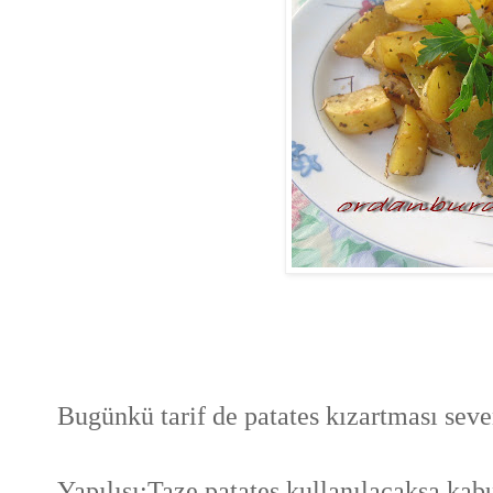
Bugünkü tarif de patates kızartması sevenl
Yapılışı:Taze patates kullanılacaksa k