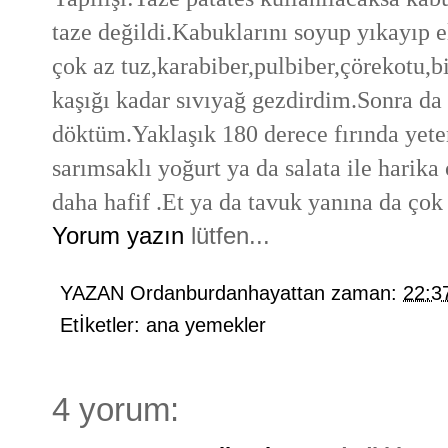
taze değildi.Kabuklarını soyup yıkayıp 
çok az tuz,karabiber,pulbiber,çörekotu,b
kaşığı kadar sıvıyağ gezdirdim.Sonra da f
döktüm.Yaklaşık 180 derece fırında yete
sarımsaklı yoğurt ya da salata ile harik
daha hafif .Et ya da tavuk yanına da çok 
Yorum yazın
lütfen...
YAZAN
Ordanburdanhayattan
zaman:
22:3
Etİketler:
ana yemekler
4 yorum: