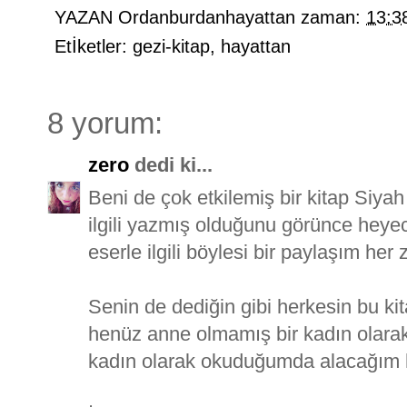
YAZAN
Ordanburdanhayattan
zaman:
13:3
Etİketler:
gezi-kitap
,
hayattan
8 yorum:
zero
dedi ki...
Beni de çok etkilemiş bir kitap Siya
ilgili yazmış olduğunu görünce heyec
eserle ilgili böylesi bir paylaşım he
Senin de dediğin gibi herkesin bu kitap
henüz anne olmamış bir kadın olara
kadın olarak okuduğumda alacağım haz