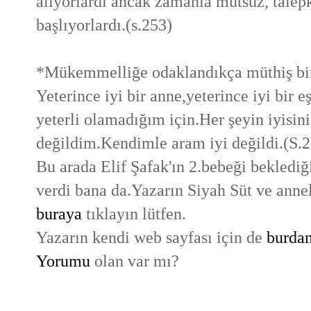
alıyorlardı ancak zamanla mutsuz, talep
başlıyorlardı.(s.253)
*Mükemmelliğe odaklandıkça müthiş bir
Yeterince iyi bir anne,yeterince iyi bir 
yeterli olamadığım için.Her şeyin iyisin
değildim.Kendimle aram iyi değildi.(S.
Bu arada Elif Şafak'ın 2.bebeği bekled
verdi bana da.Yazarın Siyah Süt ve anneli
buraya
tıklayın lütfen.
Yazarın kendi web sayfası için de
burda
Yorumu
olan var mı?