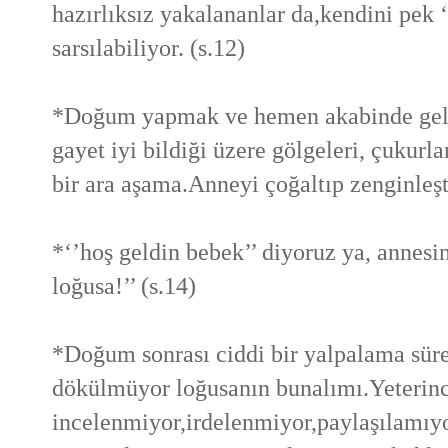
hazırlıksız yakalananlar da,kendini pek 
sarsılabiliyor. (s.12)
*Doğum yapmak ve hemen akabinde gelen
gayet iyi bildiği üzere gölgeleri, çukurla
bir ara aşama.Anneyi çoğaltıp zenginleşti
*‘’hoş geldin bebek’’ diyoruz ya, annesi
loğusa!’’ (s.14)
*Doğum sonrası ciddi bir yalpalama sürec
dökülmüyor loğusanın bunalımı.Yeterin
incelenmiyor,irdelenmiyor,paylaşılamıyor