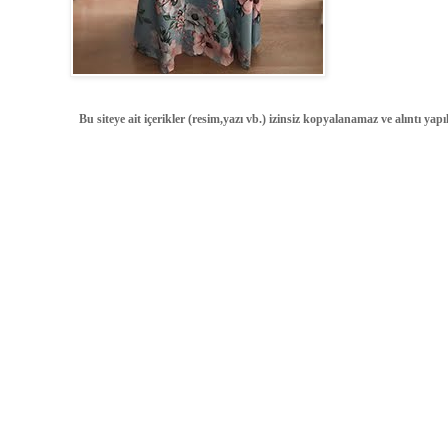
Bu siteye ait içerikler (resim,yazı vb.) izinsiz kopyalanamaz ve alıntı ya