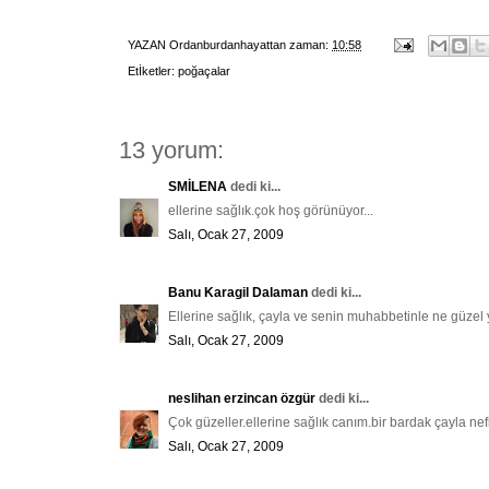
YAZAN
Ordanburdanhayattan
zaman:
10:58
Etİketler:
poğaçalar
13 yorum:
SMİLENA
dedi ki...
ellerine sağlık.çok hoş görünüyor...
Salı, Ocak 27, 2009
Banu Karagil Dalaman
dedi ki...
Ellerine sağlık, çayla ve senin muhabbetinle ne güz
Salı, Ocak 27, 2009
neslihan erzincan özgür
dedi ki...
Çok güzeller.ellerine sağlık canım.bir bardak çayla nefi
Salı, Ocak 27, 2009