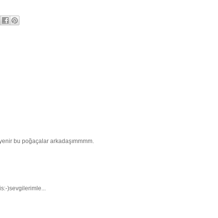
el yenir bu poğaçalar arkadaşımmmm.
s:-)sevgilerimle...