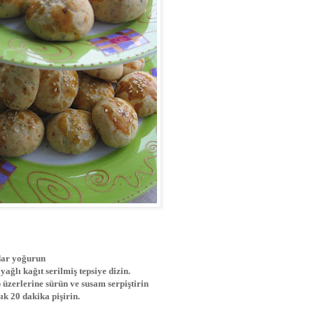
dar yoğurun
ağlı kağıt serilmiş tepsiye dizin.
p üzerlerine sürün ve susam serpiştirin
ık 20 dakika pişirin.