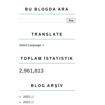
BU BLOGDA ARA
TRANSLATE
Select Language
▼
TOPLAM İSTATISTIK
2,961,813
BLOG ARŞIV
►
2025
(2)
►
2023
(2)