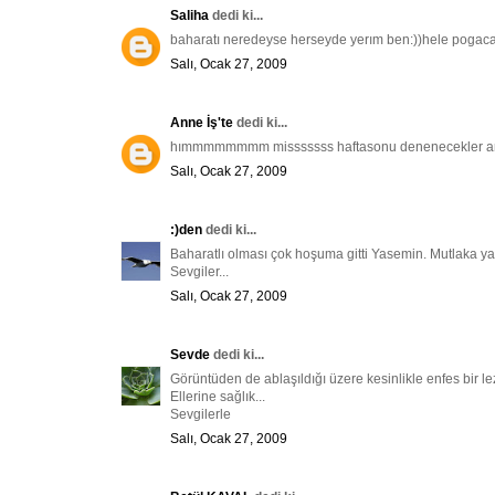
Saliha
dedi ki...
baharatı neredeyse herseyde yerım ben:))hele pogacaya
Salı, Ocak 27, 2009
Anne İş'te
dedi ki...
hımmmmmmmm misssssss haftasonu denenecekler ar
Salı, Ocak 27, 2009
:)den
dedi ki...
Baharatlı olması çok hoşuma gitti Yasemin. Mutlaka y
Sevgiler...
Salı, Ocak 27, 2009
Sevde
dedi ki...
Görüntüden de ablaşıldığı üzere kesinlikle enfes bir le
Ellerine sağlık...
Sevgilerle
Salı, Ocak 27, 2009