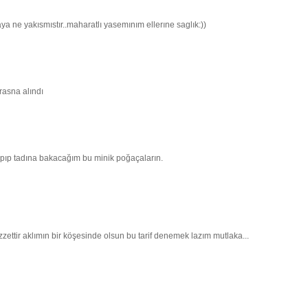
 ne yakısmıstır..maharatlı yasemınım ellerıne saglık:))
asna alındı
apıp tadına bakacağım bu minik poğaçaların.
zzettir aklımın bir köşesinde olsun bu tarif denemek lazım mutlaka...