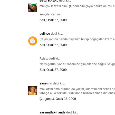
Betül KAVAL
dedi ki...
mm çok lezzetli olmuştur eminim çayla harika olurdu ell
sevgiler canım
Salı, Ocak 27, 2009
pelince
dedi ki...
Çayın yanına bende bayılırım bu tip poğaçalar ikram e
Salı, Ocak 27, 2009
Adsız dedi ki...
Nefis görünüyorlar Yaseminciğim,ellerine sağlık.Sevgil
Salı, Ocak 27, 2009
Yasemin
dedi ki...
mail attim ama burdan da yazim, kudretullahi servis e
tabaga al. o sekilde 30dk daha buzdolabinda dinlensin
Çarşamba, Ocak 28, 2009
sarımutfak-hande
dedi ki...