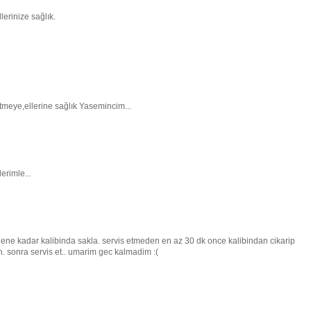
erinize sağlık.
tmeye,ellerine sağlık Yasemincim...
erimle...
dene kadar kalibinda sakla. servis etmeden en az 30 dk once kalibindan cikarip
. sonra servis et.. umarim gec kalmadim :(