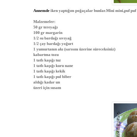
Annemde
iken yaptığım poğaçalar bunlar.Mini mini,puf puf 
Malzemeler:
50 gr tereyağı
100 gr margarin
1/2 su bardağı sıvıyağ
1/2 çay bardağı yoğurt
1 yumurtanın akı (sarısını üzerine süreceksiniz)
kabartma tozu
1 tatlı kaşığı tuz
1 tatlı kaşığı kuru nane
1 tatlı kaşığı kekik
1 tatlı kaşığı pul biber
aldığı kadar un
üzeri için susam