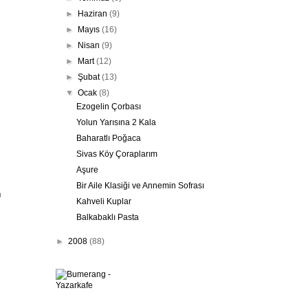
►
Haziran
(9)
►
Mayıs
(16)
►
Nisan
(9)
►
Mart
(12)
►
Şubat
(13)
▼
Ocak
(8)
Ezogelin Çorbası
Yolun Yarısına 2 Kala
Baharatlı Poğaca
Sivas Köy Çoraplarım
Aşure
Bir Aile Klasiği ve Annemin Sofrası
n
Kahveli Kuplar
Balkabaklı Pasta
►
2008
(88)