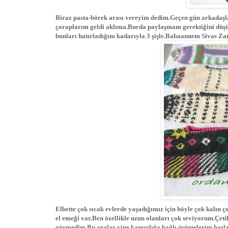
Biraz pasta-börek arası vereyim dedim.Geçen gün arkadaşla
çoraplarım geldi aklıma.Burda paylaşmam gerektiğini düşü
bunları hatırladığım kadarıyla 3 şişle.Babaannem Sivas Zar
Elbette çok sıcak evlerde yaşadığımız için böyle çok kalın
el emeği var.Ben özellikle uzun olanları çok seviyorum.Çeti
görmedim.Bu aralar yine kansızlığa bağlı üşümelerim başla