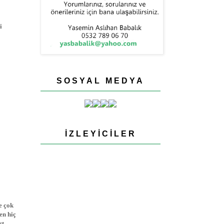
i
SOSYAL MEDYA
İZLEYICILER
e çok
en hiç
rt