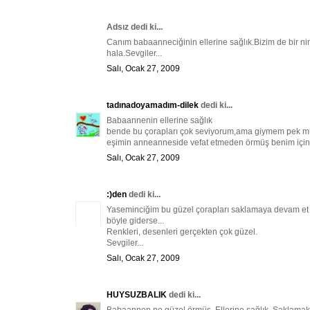
Adsız dedi ki...
Canım babaanneciğinin ellerine sağlık.Bizim de bir ni
hala.Sevgiler...
Salı, Ocak 27, 2009
tadınadoyamadım-dilek
dedi ki...
Babaannenin ellerine sağlık
bende bu çorapları çok seviyorum,ama giymem pek m
eşimin anneanneside vefat etmeden örmüş benim için ha
Salı, Ocak 27, 2009
:)den
dedi ki...
Yaseminciğim bu güzel çorapları saklamaya devam et l
böyle giderse...
Renkleri, desenleri gerçekten çok güzel.
Sevgiler...
Salı, Ocak 27, 2009
HUYSUZBALIK
dedi ki...