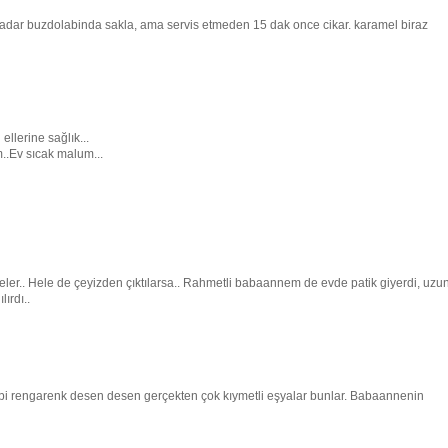
adar buzdolabinda sakla, ama servis etmeden 15 dak once cikar. karamel biraz
llerine sağlık...
..Ev sıcak malum...
eler.. Hele de çeyizden çıktılarsa.. Rahmetli babaannem de evde patik giyerdi, uzu
ırdı..
gibi rengarenk desen desen gerçekten çok kıymetli eşyalar bunlar. Babaannenin