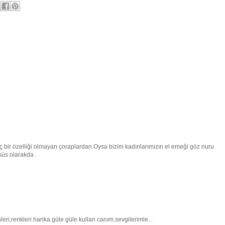
hiç bir özelliği olmayan çoraplardan.Oysa bizim kadınlarımızın el emeği göz nuru
 süs olarakda .
ri,renkleri harika.güle güle kullan canım.sevgilerimle...