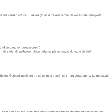
nemiz vardı,o örerdi.Kulakları çınlasın.Çekmecemin bir köşesinde duruyorlar
ümkün olmuyor bunalıyorum:)
tıra olarak saklıyorum,hazırlarla karşılatırılmayacak kadar değerli
ütfen. Gelecek nesillere bu güzelim el emeği göz nuru çoraplarımız kalmayacak