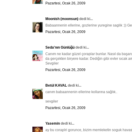
Pazartesi, Ocak 26, 2009
Moonish (moonsun)
dedi ki...
Babaannenin ellerine, gozlerine yuregine saglik :)) Ger
Pazartesi, Ocak 26, 2009
Seda'nın Günlüğü
dedi ki...
Canım ne kadar güzel çoraplar bunlar. Nasıl da başar
da gerçekten biryere kadar. Dediğin gibi evler sıcak a
Sevgiler
Pazartesi, Ocak 26, 2009
Betül KAVAL
dedi ki...
canım babaannenin ellerine kollarına sağlık..
sevgiler
Pazartesi, Ocak 26, 2009
Yasemin
dedi ki...
ay bu coraplri gorunce, bizim memleketin soguk havasi