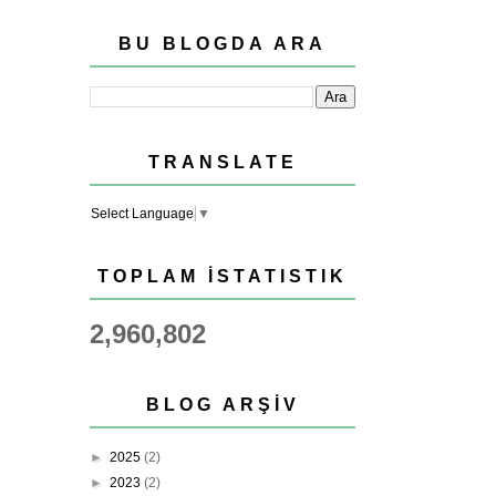
BU BLOGDA ARA
TRANSLATE
Select Language
▼
TOPLAM İSTATISTIK
2,960,802
BLOG ARŞIV
►
2025
(2)
►
2023
(2)