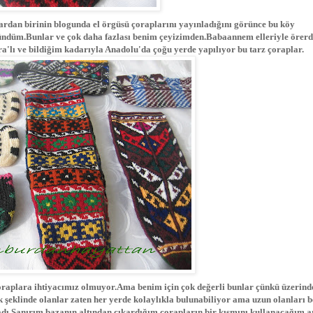
rdan birinin blogunda el örgüsü çoraplarını yayınladığını görünce bu köy
ndüm.Bunlar ve çok daha fazlası benim çeyizimden.Babaannem elleriyle örerd
a'lı ve bildiğim kadarıyla Anadolu'da çoğu yerde yapılıyor bu tarz çoraplar.
 çoraplara ihtiyacımız olmuyor.Ama benim için çok değerli bunlar çünkü üzerind
k şeklinde olanlar zaten her yerde kolaylıkla bulunabiliyor ama uzun olanları b
dı.Sanırım bazanın altından çıkardığım çorapların bir kısmını kullanacağım a