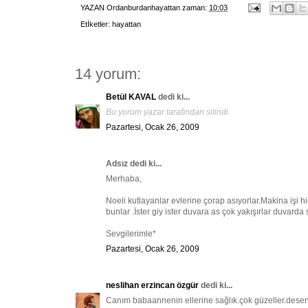
YAZAN
Ordanburdanhayattan
zaman:
10:03
Etİketler:
hayattan
14 yorum:
Betül KAVAL
dedi ki...
Bu yorum yazar tarafından silindi.
Pazartesi, Ocak 26, 2009
Adsız dedi ki...
Merhaba,
Noeli kutlayanlar evlerine çorap asıyorlar.Makina işi 
bunlar .İster giy ister duvara as çok yakışırlar duvarda
Sevgilerimle*
Pazartesi, Ocak 26, 2009
neslihan erzincan özgür
dedi ki...
Canım babaannenin ellerine sağlık.çok güzeller.desenle