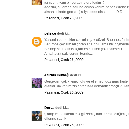
icimden.. yani bir corap nelere kadirr :)
adasim, bu arada soruna cevap veriim, servis edene k
aksan kekede gecsin ;) afiyettteee olssunnnn :D:D
Pazartesi, Ocak 26, 2009
pelince
dedi ki...
Yasemin bu patikler çoraplar çok güzel..Babaneciğinin e
Benimde çeyizim bu çoraplarla dolu,ama hiç giymedim
Biz hep satın almıştık,örmesini bilen yok malesef:)
Ama hatıra saklıyorum bende...
Pazartesi, Ocak 26, 2009
aslı'nın mutfağı
dedi ki...
Gerçekten çok kıymetli oluyor el emeği göz nuru hediy
olanları da kapımızın arkasında dekoratif amaçlı kullanıl
Pazartesi, Ocak 26, 2009
Derya
dedi ki...
Çorap ve patiklerin çok güzelmiş tam tahmin ettiğim 
ellerine sağlık.
Pazartesi, Ocak 26, 2009