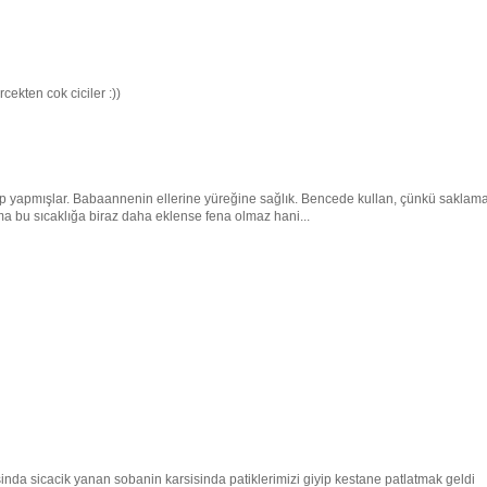
cekten cok ciciler :))
ıp yapmışlar. Babaannenin ellerine yüreğine sağlık. Bencede kullan, çünkü saklam
ma bu sıcaklığa biraz daha eklense fena olmaz hani...
nda sicacik yanan sobanin karsisinda patiklerimizi giyip kestane patlatmak geldi