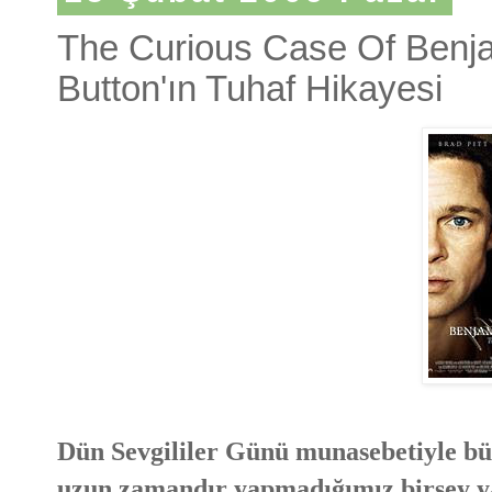
The Curious Case Of Benja
Button'ın Tuhaf Hikayesi
Dün Sevgililer Günü munasebetiyle bü
uzun zamandır yapmadığımız birşey y