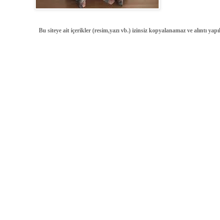
Bu siteye ait içerikler (resim,yazı vb.) izinsiz kopyalanamaz ve alıntı ya