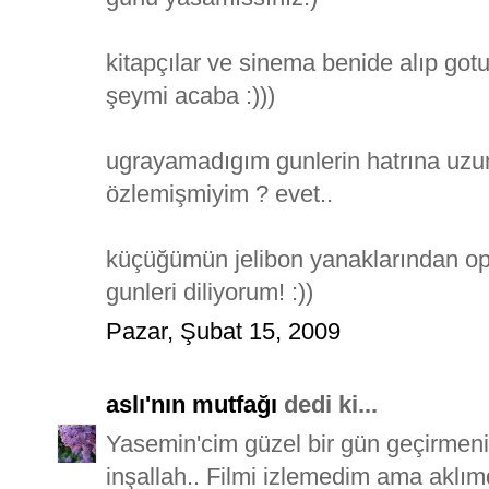
kitapçılar ve sinema benide alıp got
şeymi acaba :)))
ugrayamadıgım gunlerin hatrına uzun
özlemişmiyim ? evet..
küçüğümün jelibon yanaklarından op
gunleri diliyorum! :))
Pazar, Şubat 15, 2009
aslı'nın mutfağı
dedi ki...
Yasemin'cim güzel bir gün geçirmeni
inşallah.. Filmi izlemedim ama aklım