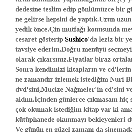
dedesine teslim edip gönlümüzce bir gü
ne gelirse hepsini de yaptık.Uzun uzu
yedik önce.Çin mutfağı konusunda mev
cesaret gösterip
Sushico
'da leziz bir 
tavsiye ederim.Doğru menüyü seçmeyi 
olarak çıkarsınız.Fiyatlar biraz ortal
Sonra kendimizi kitapların ve cd'lerin
ne zamandır izlemek istediğim Nuri 
dvd'sini,Mucize Nağmeler'in cd'sini ve ç
aldım.İçinden günlerce çıkmasam hiç s
çok okumak istediğim kitap var ki am
kütüphanede okunmayı bekleyenleri 
Ve günün en güzel zamanı da sinemada 