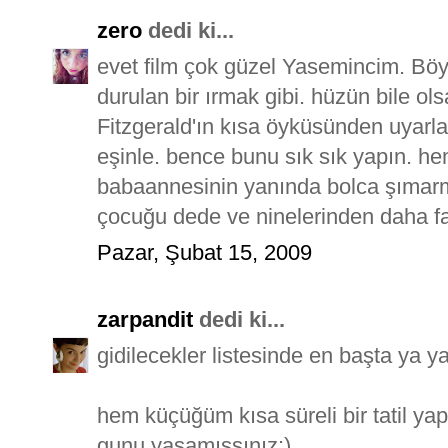
zero
dedi ki...
evet film çok güzel Yasemincim. B
durulan bir ırmak gibi. hüzün bile ols
Fitzgerald'ın kısa öyküsünden uyarlam
eşinle. bence bunu sık sık yapın. 
babaannesinin yanında bolca şımarma
çocuğu dede ve ninelerinden daha f
Pazar, Şubat 15, 2009
zarpandit
dedi ki...
gidilecekler listesinde en başta ya y
hem küçüğüm kısa süreli bir tatil ya
gunu yasamıssınız:)