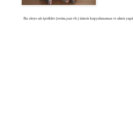
Bu siteye ait içerikler (resim,yazı vb.) izinsiz kopyalanamaz ve alıntı ya