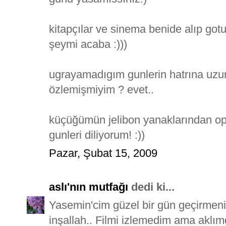
kitapçılar ve sinema benide alıp got
şeymi acaba :)))
ugrayamadıgım gunlerin hatrına uzun
özlemişmiyim ? evet..
küçüğümün jelibon yanaklarından op
gunleri diliyorum! :))
Pazar, Şubat 15, 2009
aslı'nın mutfağı
dedi ki...
Yasemin'cim güzel bir gün geçirmeni
inşallah.. Filmi izlemedim ama aklım