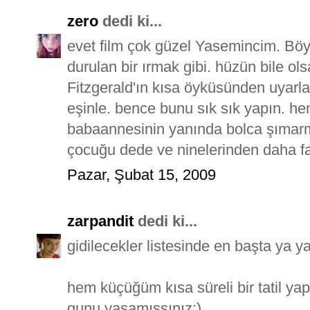
zero
dedi ki...
evet film çok güzel Yasemincim. B
durulan bir ırmak gibi. hüzün bile ols
Fitzgerald'ın kısa öyküsünden uyarlam
eşinle. bence bunu sık sık yapın. 
babaannesinin yanında bolca şımarma
çocuğu dede ve ninelerinden daha f
Pazar, Şubat 15, 2009
zarpandit
dedi ki...
gidilecekler listesinde en başta ya y
hem küçüğüm kısa süreli bir tatil ya
gunu yasamıssınız:)