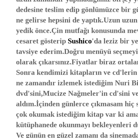
dedesine teslim edip gönlümüzce bir gü
ne gelirse hepsini de yaptık.Uzun uzu
yedik önce.Çin mutfağı konusunda mev
cesaret gösterip
Sushico
'da leziz bir 
tavsiye ederim.Doğru menüyü seçmeyi 
olarak çıkarsınız.Fiyatlar biraz ortal
Sonra kendimizi kitapların ve cd'lerin
ne zamandır izlemek istediğim Nuri 
dvd'sini,Mucize Nağmeler'in cd'sini ve ç
aldım.İçinden günlerce çıkmasam hiç s
çok okumak istediğim kitap var ki am
kütüphanede okunmayı bekleyenleri 
Ve günün en güzel zamanı da sinemada 