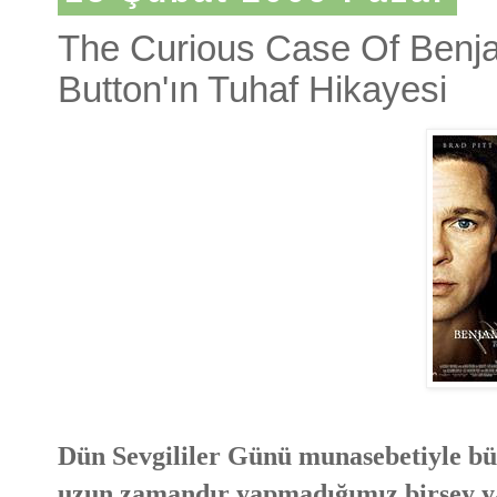
The Curious Case Of Benja
Button'ın Tuhaf Hikayesi
Dün Sevgililer Günü munasebetiyle bü
uzun zamandır yapmadığımız birşey y