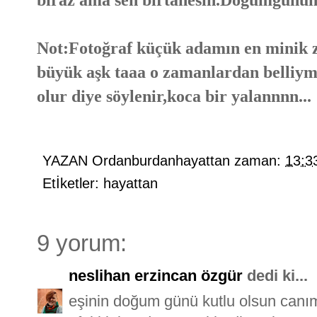
Not:Fotoğraf küçük adamın en minik 
büyük aşk taaa o zamanlardan belliym
olur diye söylenir,koca bir yalannnn...
YAZAN
Ordanburdanhayattan
zaman:
13:3
Etİketler:
hayattan
9 yorum:
neslihan erzincan özgür
dedi ki...
eşinin doğum günü kutlu olsun canım