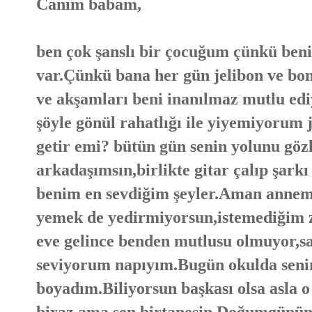
Canım babam,
ben çok şanslı bir çocuğum çünkü beni 
var.Çünkü bana her gün jelibon ve bon
ve akşamları beni inanılmaz mutlu ed
şöyle gönül rahatlığı ile yiyemiyorum
getir emi? bütün gün senin yolunu göz
arkadaşımsın,birlikte gitar çalıp şar
benim en sevdiğim şeyler.Aman annem
yemek de yedirmiyorsun,istemediğim
eve gelince benden mutlusu olmuyor,s
seviyorum napıyım.Bugün okulda senin
boyadım.Biliyorsun başkası olsa asla
biraz ama sen birtanesin.Doğumgünün 