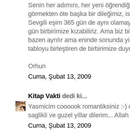
Senin her adımını, her yeni öğrendiğ
görmekten öte başka bir dileğimiz, 
Sevgili eşim 365 gün de aynı olamayız
gün birbirimize kızabiliriz. Ama biz b
bazen ayrılır ama eninde sonunda yine
tabloyu birleştiren de birbirimize du
Orhun
Cuma, Şubat 13, 2009
Kitap Vakti
dedi ki...
Yasmicim coooook romantiksiniz :-) c
saglikli ve guzel yillar dilerim... Al
Cuma, Şubat 13, 2009