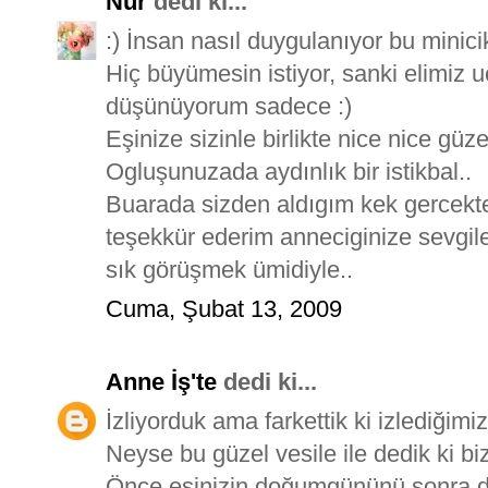
Nur
dedi ki...
:) İnsan nasıl duygulanıyor bu minic
Hiç büyümesin istiyor, sanki elimiz 
düşünüyorum sadece :)
Eşinize sizinle birlikte nice nice güze
Ogluşunuzada aydınlık bir istikbal..
Buarada sizden aldıgım kek gercekte
teşekkür ederim anneciginize sevgiler
sık görüşmek ümidiyle..
Cuma, Şubat 13, 2009
Anne İş'te
dedi ki...
İzliyorduk ama farkettik ki izlediğimiz
Neyse bu güzel vesile ile dedik ki biz
Önce eşinizin doğumgününü sonra da 