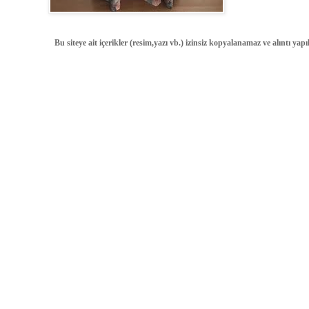
Bu siteye ait içerikler (resim,yazı vb.) izinsiz kopyalanamaz ve alıntı ya