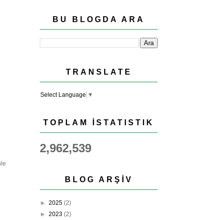
BU BLOGDA ARA
TRANSLATE
Select Language
▼
TOPLAM İSTATISTIK
2,962,539
nle
BLOG ARŞIV
►
2025
(2)
►
2023
(2)