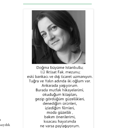
ı
asaydık