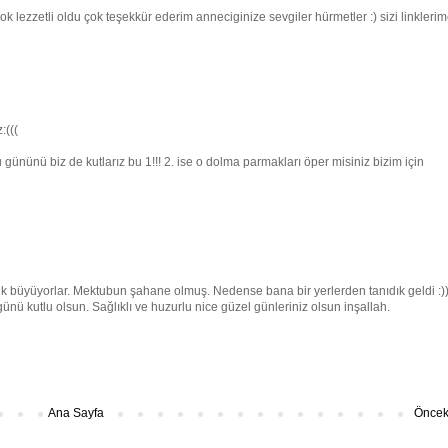
lezzetli oldu çok teşekkür ederim anneciginize sevgiler hürmetler :) sizi linkleri
:(((
ününü biz de kutlarız bu 1!!! 2. ise o dolma parmakları öper misiniz bizim için
uk büyüyorlar. Mektubun şahane olmuş. Nedense bana bir yerlerden tanıdık geldi :)
nü kutlu olsun. Sağlıklı ve huzurlu nice güzel günleriniz olsun inşallah.
Ana Sayfa
Önceki