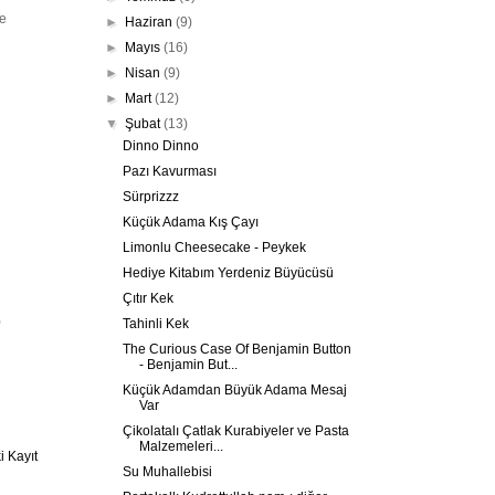
me
►
Haziran
(9)
►
Mayıs
(16)
►
Nisan
(9)
►
Mart
(12)
▼
Şubat
(13)
Dinno Dinno
Pazı Kavurması
Sürprizzz
Küçük Adama Kış Çayı
Limonlu Cheesecake - Peykek
Hediye Kitabım Yerdeniz Büyücüsü
Çıtır Kek
)
Tahinli Kek
The Curious Case Of Benjamin Button
- Benjamin But...
Küçük Adamdan Büyük Adama Mesaj
Var
Çikolatalı Çatlak Kurabiyeler ve Pasta
Malzemeleri...
 Kayıt
Su Muhallebisi