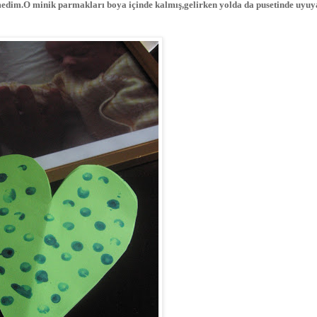
medim.O minik parmakları boya içinde kalmış,gelirken yolda da pusetinde uyuy