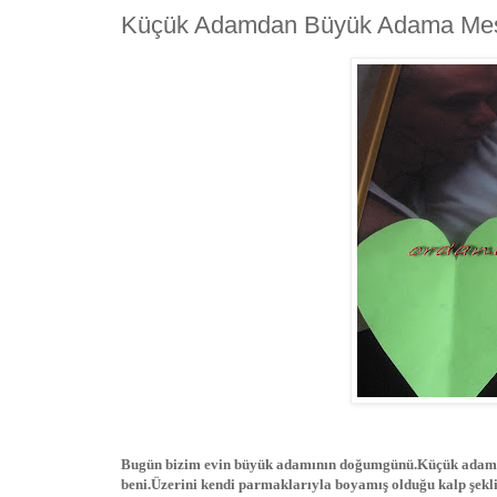
Küçük Adamdan Büyük Adama Mes
Bugün bizim evin büyük adamının doğumgünü.Küçük adamı yu
beni.Üzerini kendi parmaklarıyla boyamış olduğu kalp şekli