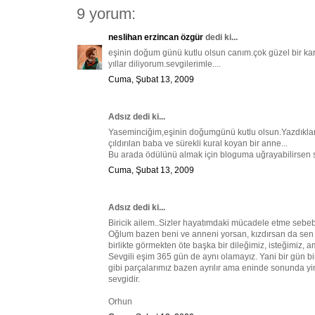
9 yorum:
neslihan erzincan özgür
dedi ki...
eşinin doğum günü kutlu olsun canım.çok güzel bir kar
yıllar diliyorum.sevgilerimle....
Cuma, Şubat 13, 2009
Adsız dedi ki...
Yaseminciğim,eşinin doğumgünü kutlu olsun.Yazdıkla
çıldırılan baba ve sürekli kural koyan bir anne...
Bu arada ödülünü almak için bloguma uğrayabilirsen se
Cuma, Şubat 13, 2009
Adsız dedi ki...
Biricik ailem..Sizler hayatımdaki mücadele etme sebeb
Oğlum bazen beni ve anneni yorsan, kızdırsan da sen 
birlikte görmekten öte başka bir dileğimiz, isteğimiz,
Sevgili eşim 365 gün de aynı olamayız. Yani bir gün birb
gibi parçalarımız bazen ayrılır ama eninde sonunda yine
sevgidir.
Orhun