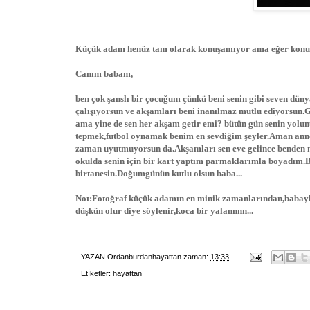
Küçük adam henüz tam olarak konuşamıyor ama eğer konuşa
Canım babam,
ben çok şanslı bir çocuğum çünkü beni senin gibi seven düny
çalışıyorsun ve akşamları beni inanılmaz mutlu ediyorsun.G
ama yine de sen her akşam getir emi? bütün gün senin yolun
tepmek,futbol oynamak benim en sevdiğim şeyler.Aman ann
zaman uyutmuyorsun da.Akşamları sen eve gelince benden
okulda senin için bir kart yaptım parmaklarımla boyadım.B
birtanesin.Doğumgünün kutlu olsun baba...
Not:Fotoğraf küçük adamın en minik zamanlarından,babayla
düşkün olur diye söylenir,koca bir yalannnn...
YAZAN
Ordanburdanhayattan
zaman:
13:33
Etİketler:
hayattan