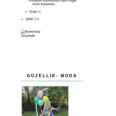
Portakallı Kudrettullah nam-ı diğer
Krem Karamelli...
►
Ocak
(8)
►
2008
(88)
GÜZELLİK- MODA