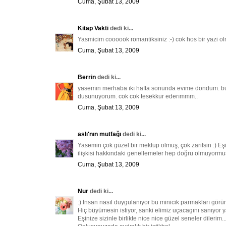
Cuma, Şubat 13, 2009
Kitap Vakti
dedi ki...
Yasmicim coooook romantiksiniz :-) cok hos bir yazi olmu
Cuma, Şubat 13, 2009
Berrin
dedi ki...
yasemın merhaba ıkı hafta sonunda evıme döndum. bu 
dusunuyorum. cok cok tesekkur ederımmm..
Cuma, Şubat 13, 2009
aslı'nın mutfağı
dedi ki...
Yasemin çok güzel bir mektup olmuş, çok zarifsin :) E
ilişkisi hakkındaki genellemeler hep doğru olmuyormuş
Cuma, Şubat 13, 2009
Nur
dedi ki...
:) İnsan nasıl duygulanıyor bu minicik parmakları görü
Hiç büyümesin istiyor, sanki elimiz uçacagını sanıyo
Eşinize sizinle birlikte nice nice güzel seneler dilerim..