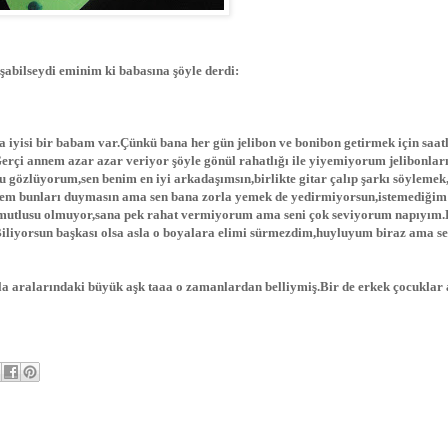
bilseydi eminim ki babasına şöyle derdi:
a iyisi bir babam var.Çünkü bana her gün jelibon ve bonibon getirmek için saat
erçi annem azar azar veriyor şöyle gönül rahatlığı ile yiyemiyorum jelibonlar
u gözlüyorum,sen benim en iyi arkadaşımsın,birlikte gitar çalıp şarkı söyleme
em bunları duymasın ama sen bana zorla yemek de yedirmiyorsun,istemediğim
 mutlusu olmuyor,sana pek rahat vermiyorum ama seni çok seviyorum napıyım
iliyorsun başkası olsa asla o boyalara elimi sürmezdim,huyluyum biraz ama s
 aralarındaki büyük aşk taaa o zamanlardan belliymiş.Bir de erkek çocuklar