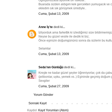
Ogluşunuzada aydınlık bir istikbal..
Buarada sizden aldıgım kek gercekten yumuşacık ve cok 
ekledim sık sık görüşmek ümidiyle..
Cuma, Şubat 13, 2009
Anne İş'te
dedi ki...
İzliyorduk ama farkettik ki izlediğimiz size bildirmemişiz
Neyse bu güzel vesile ile dedik ki biz;
Önce eşinizin doğumgününü sonra da sizlerin bu kutlu g
Selamlar
Cuma, Şubat 13, 2009
Seda'nın Günlüğü
dedi ki...
Kreşte ne kadar güzel şeyler öğreniyorlar, çok da çab
(jelibonlar, uyku, yemek vs..) Eşininde geçmiş doğum gü
Sevgiler
Cuma, Şubat 27, 2009
Yorum Gönder
Sonraki Kayıt
Kaydol:
Kayıt Yorumları (Atom)