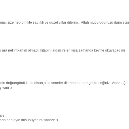
s, size hep birlikte saglikli ve guzel yillar dilerim... Allah mutlulugunuzu daim etsi
ara net ımkanım olmadı. kıtabını aldım ve en kısa zamanda keyıfle okuyacagımı
şinin doğumgünü kutlu olsun,nice seneler dilerim beraber geçireceğiniz.. Anne-oğul
 yani :)
nce..
r yada ben öyle düşünüyorum sadece :)
.