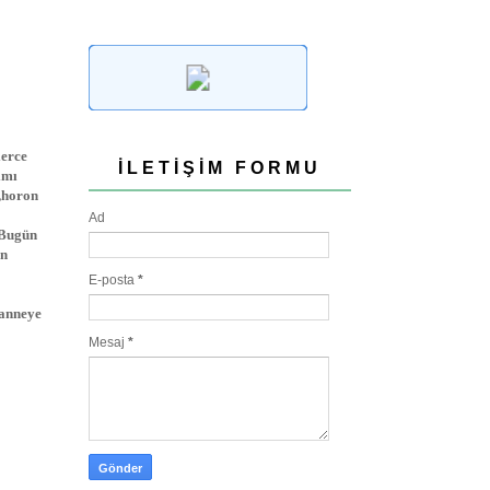
lerce
İLETIŞIM FORMU
ımı
k,horon
Ad
.Bugün
en
E-posta
*
 anneye
Mesaj
*