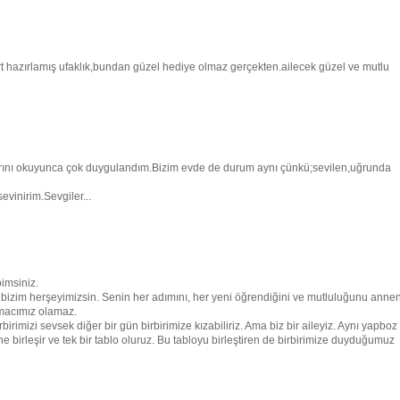
t hazırlamış ufaklık,bundan güzel hediye olmaz gerçekten.ailecek güzel ve mutlu
rını okuyunca çok duygulandım.Bizim evde de durum aynı çünkü;sevilen,uğrunda
vinirim.Sevgiler...
imsiniz.
bizim herşeyimizsin. Senin her adımını, her yeni öğrendiğini ve mutluluğunu anne
 amacımız olamaz.
irimizi sevsek diğer bir gün birbirimize kızabiliriz. Ama biz bir aileyiz. Aynı yapboz
 birleşir ve tek bir tablo oluruz. Bu tabloyu birleştiren de birbirimize duyduğumuz