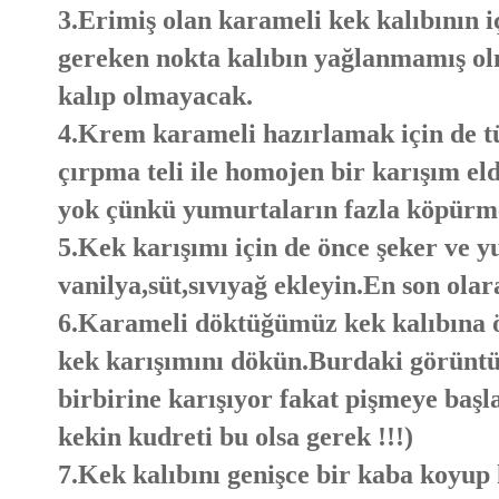
3.Erimiş olan karameli kek kalıbının i
gereken nokta kalıbın yağlanmamış olm
kalıp olmayacak.
4.Krem karameli hazırlamak için de t
çırpma teli ile homojen bir karışım el
yok çünkü yumurtaların fazla köpürm
5.Kek karışımı için de önce şeker ve 
vanilya,süt,sıvıyağ ekleyin.En son ola
6.Karameli döktüğümüz kek kalıbına 
kek karışımını dökün.Burdaki görüntü
birbirine karışıyor fakat pişmeye başl
kekin kudreti bu olsa gerek !!!)
7.Kek kalıbını genişce bir kaba koyup 