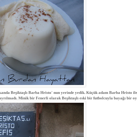
ekanda Beşiktaşlı Barba Hristo' nun yerinde yedik. Küçük adam Barba Hristo il
yrılmadı. Minik bir Fenerli olarak Beşiktaşlı eski bir futbolcuyla bayağı bir oy