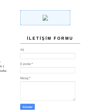
İLETIŞIM FORMU
Ad
ı
E-posta
*
r (
abaha
Mesaj
*