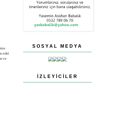
SOSYAL MEDYA
bize
n eski
en ve
İZLEYICILER