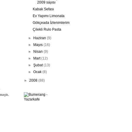
2009 sayısı
Kabak Sefası
Ev Yapımı Limonata
Gökçeada İzlenimlerim
Çilekli Rulo Pasta
►
Haziran
(9)
►
Mayıs
(16)
►
Nisan
(9)
►
Mart
(12)
►
Şubat
(13)
►
Ocak
(8)
►
2008
(88)
e
naştı.