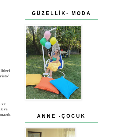
GÜZELLİK- MODA
lideri
risto'
a ve
ik ve
lmazdı.
ANNE -ÇOCUK