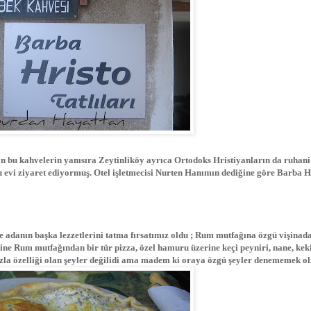
n bu kahvelerin yanısıra Zeytinliköy ayrıca Ortodoks Hristiyanların da ruhani 
evi ziyaret ediyormuş. Otel işletmecisi Nurten Hanımın dediğine göre Barba H
e adanın başka lezzetlerini tatma fırsatımız oldu ; Rum mutfağına özgü vişinad
yine Rum mutfağından bir tür pizza, özel hamuru üzerine keçi peyniri, nane, kek
fazla özelliği olan şeyler değilidi ama madem ki oraya özgü şeyler denememek o