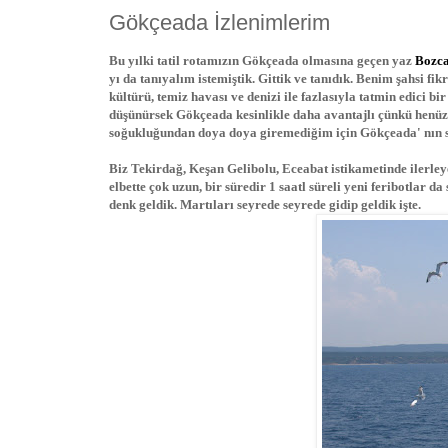
Gökçeada İzlenimlerim
Bu yılki tatil rotamızın Gökçeada olmasına geçen yaz
Bozca
yı da tanıyalım istemiştik. Gittik ve tanıdık. Benim şahsi f
kültürü, temiz havası ve denizi ile fazlasıyla tatmin edici 
düşünürsek Gökçeada kesinlikle daha avantajlı çünkü henüz 
soğukluğundan doya doya giremediğim için Gökçeada' nın s
Biz Tekirdağ, Keşan Gelibolu, Eceabat istikametinde ilerley
elbette çok uzun, bir süredir 1 saatl süreli yeni feribotlar 
denk geldik. Martıları seyrede seyrede gidip geldik işte.