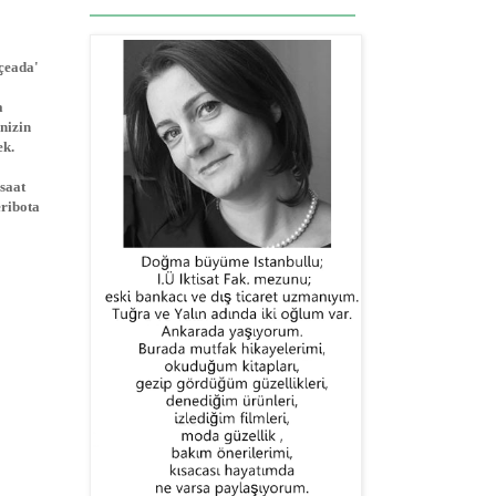
çeada'
a
nizin
ek.
 saat
eribota