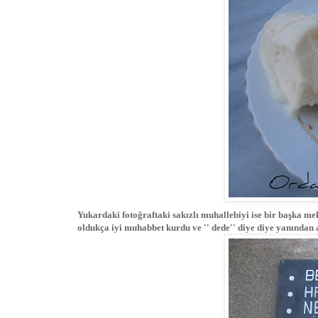
Yukardaki fotoğraftaki sakızlı muhallebiyi ise bir başka m
oldukça iyi muhabbet kurdu ve '' dede'' diye diye yanından a