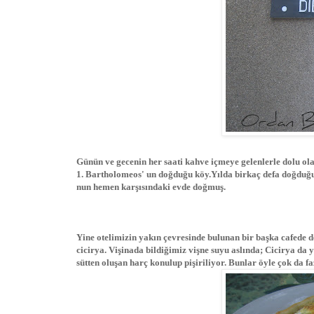
Günün ve gecenin her saati kahve içmeye gelenlerle dolu ola
1. Bartholomeos' un doğduğu köy.Yılda birkaç defa doğduğu 
nun hemen karşısındaki evde doğmuş.
Yine otelimizin yakın çevresinde bulunan bir başka cafede d
cicirya. Vişinada bildiğimiz vişne suyu aslında; Cicirya da 
sütten oluşan harç konulup pişiriliyor. Bunlar öyle çok da 