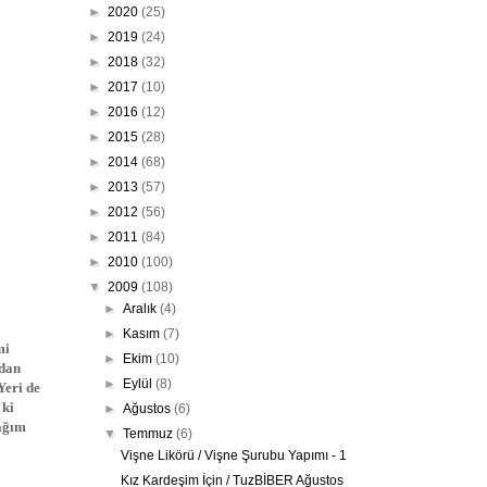
►
2020
(25)
►
2019
(24)
►
2018
(32)
►
2017
(10)
►
2016
(12)
►
2015
(28)
►
2014
(68)
►
2013
(57)
►
2012
(56)
►
2011
(84)
►
2010
(100)
▼
2009
(108)
►
Aralık
(4)
►
Kasım
(7)
mi
►
Ekim
(10)
ndan
►
Eylül
(8)
Yeri de
 ki
►
Ağustos
(6)
cağım
▼
Temmuz
(6)
Vişne Likörü / Vişne Şurubu Yapımı - 1
Kız Kardeşim İçin / TuzBİBER Ağustos