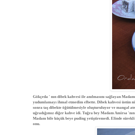
Gökçeda ' nın dibek kahvesi ile anılmasını sağlayan Madam
yudumlamayı ihmal etmedim elbette. Dibek kahvesi üstün ni
sonra taş dibekte öğütülmesiyle oluşturuluyor ve mangal ateş
uğradığımız diğer kahve idi. Tuğra bey Madam Amirsa 'nın 
Madam bile küçük beye puding yetiştiremedi. Elinde sürekli
onu.