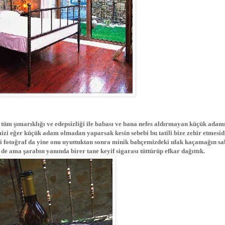
 tüm şımarıklığı ve edepsizliği ile babası ve bana nefes aldırmayan küçük adam
mizi eğer küçük adam olmadan yaparsak kesin sebebi bu tatili bize zehir etmesidi
i fotoğraf da yine onu uyuttuktan sonra minik bahçemizdeki ufak kaçamağın s
e ama şarabın yanında birer tane keyif sigarası tüttürüp efkar dağıttık.