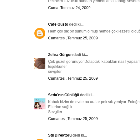
Pelincim kuzucuk bundan yemedi ama kabağı severek 
Cuma, Temmuz 24, 2009
Cafe Gusto
dedi ki...
Hem çok şık bir sunum olmuş hemde çok lezzetli olduğu h
Cumartesi, Temmuz 25, 2009
Zehra Gürgen
dedi ki...
Çok güzel görünüyor.Dolaptaki kabakları nasıl yapsam
teşekkürler
sevgiler
Cumartesi, Temmuz 25, 2009
Seda'nın Günlüğü
dedi ki...
Kabak bizim de evde bu aralar pek sık yeniyor. Fotoğr
Ellerine sağlık.
Sevgiler
Cumartesi, Temmuz 25, 2009
Stil Direktoru
dedi ki...