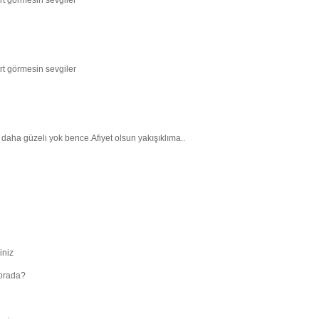
ert görmesin sevgiler
ert görmesin sevgiler
aha güzeli yok bence.Afiyet olsun yakışıklıma..
iniz
 orada?