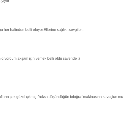
yiyor.
er halinden belli oluyor.Ellerine sağlık...sevgiler...
 diyordum akşam için yemek belli oldu sayende :)
afların çok güzel çıkmış. Yoksa düşündüğün fotoğraf makinasına kavuştun mu...