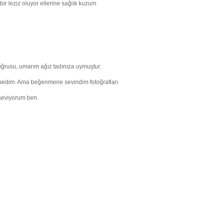
ir leziz oluyor ellerine sağlık kuzum
ğrusu, umarım ağız tadınıza uymuştur.
medim. Ama beğenmene sevindim fotoğrafları
 seviyorum ben.