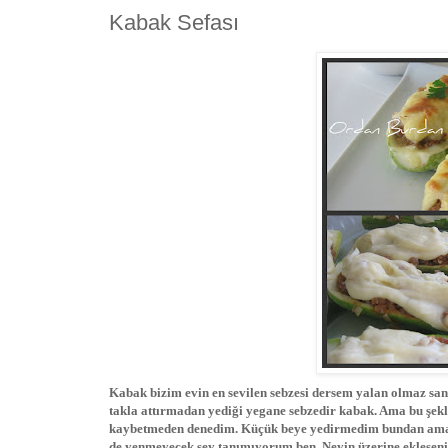
Kabak Sefası
Kabak bizim evin en sevilen sebzesi dersem yalan olmaz sa
takla attırmadan yediği yegane sebzedir kabak. Ama bu şekl
kaybetmeden denedim. Küçük beye yedirmedim bundan ama 
de yenmeyecek şey tanımıyorum ben. Neyin üzerine ekleseniz