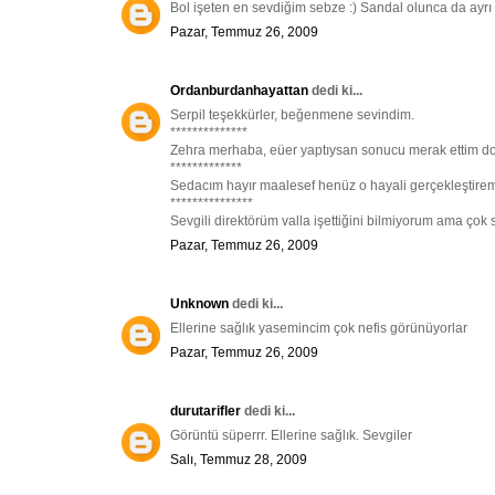
Bol işeten en sevdiğim sebze :) Sandal olunca da ayrı b
Pazar, Temmuz 26, 2009
Ordanburdanhayattan
dedi ki...
Serpil teşekkürler, beğenmene sevindim.
**************
Zehra merhaba, eüer yaptıysan sonucu merak ettim do
*************
Sedacım hayır maalesef henüz o hayali gerçekleştire
***************
Sevgili direktörüm valla işettiğini bilmiyorum ama çok
Pazar, Temmuz 26, 2009
Unknown
dedi ki...
Ellerine sağlık yasemincim çok nefis görünüyorlar
Pazar, Temmuz 26, 2009
durutarifler
dedi ki...
Görüntü süperrr. Ellerine sağlık. Sevgiler
Salı, Temmuz 28, 2009