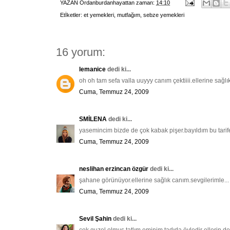
YAZAN
Ordanburdanhayattan
zaman:
14:10
Etİketler:
et yemekleri
,
mutfağım
,
sebze yemekleri
16 yorum:
lemanice
dedi ki...
oh oh tam sefa valla uuyyy canım çektiiii.ellerine sağlı
Cuma, Temmuz 24, 2009
SMİLENA
dedi ki...
yasemincim bizde de çok kabak pişer.bayıldım bu tarife 
Cuma, Temmuz 24, 2009
neslihan erzincan özgür
dedi ki...
şahane görünüyor.ellerine sağlık canım.sevgilerimle...
Cuma, Temmuz 24, 2009
Sevil Şahin
dedi ki...