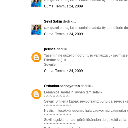
çok guzel olmuş tatlım eminim tadıda öyledir ellerin d
Cuma, Temmuz 24, 2009
Sevil Şahin
dedi ki...
çok guzel olmuş tatlım eminim tadıda öyledir ellerin d
Cuma, Temmuz 24, 2009
pelince
dedi ki...
Yasemin ne güzel bir görüntüsü var,kuzucuk sevmişse d
Ellerine sağlık..
Sevgiler..
Cuma, Temmuz 24, 2009
Ordanburdanhayattan
dedi ki...
Lemanice saolasın, aynen tam sefalık.
******************
Sevgili Smilena kabak seviyorsanız bunu da seveceks
*******************
Neslicim teşekkür ederim, hala yağıyor mu yağmurlar
*******************
Sevil teşekkürler tadı görüntüsünden de güzeldi valla
**********************