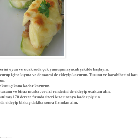
lerini oyun ve sıcak suda çok yumuşamayacak şekilde haşlayın.
avurup içine kıyma ve domatesi de ekleyip kavurun. Tuzunu ve karabiberini katı
run.
 kokusu çıkana kadar kavurun.
 tuzunu ve biraz muskat cevizi rendesini de ekleyip ocaktan alın.
ıtılmış 170 derece fırında üzeri kızarıncaya kadar pişirin.
da ekleyip birkaç dakika sonra fırından alın.