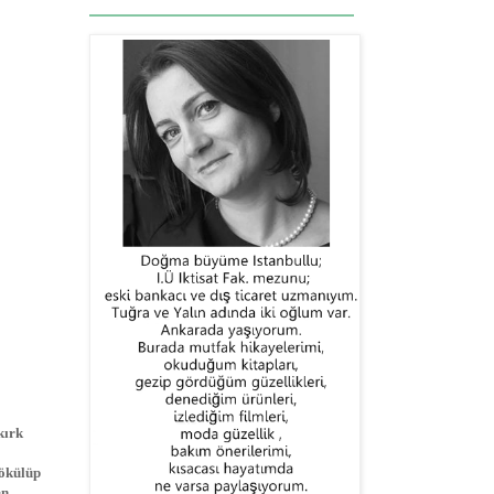
kırk
ökülüp
n.