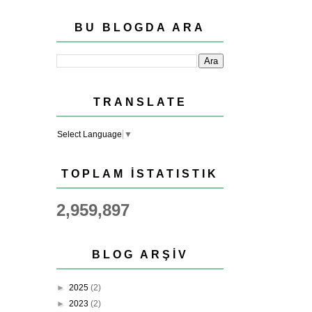
BU BLOGDA ARA
TRANSLATE
Select Language
▼
TOPLAM İSTATISTIK
2,959,897
BLOG ARŞIV
►
2025
(2)
►
2023
(2)