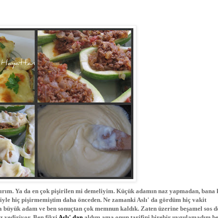
nırım. Ya da en çok pişirilen mi demeliyim. Küçük adamın naz yapmadan, bana 
iyle hiç pişirmemiştim daha önceden. Ne zamanki Aslı' da gördüm hiç vakit
büyük adam ve ben sonuçtan çok memnun kaldık. Zaten üzerine beşamel sos d
 yediriyor. Ben fikri
Aslı' dan
aldım ama onun tarifini birebir uygulamadım be