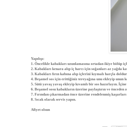
Yapılışı:
1. Öncelikle kabakları uzunlamasına ortadan ikiye bölüp iç
2. Kabakları kenara alıp iç harcı için soğanları az yağda k
3. Kabakları fırın kabına alıp içlerini kıymalı harçla doldu
4. Beşamel sos için erittiğiniz tereyağına unu ekleyip unun
5. Sütü yavaş yavaş ekleyip kıvamlı bir sos hazırlayın. İçine
6. Beşamel sosu kabakların üzerine paylaştırın ve önceden ıs
7. Fırından çıkarmadan önce üzerine rendelenmiş kaşarları 
8. Sıcak olarak servis yapın.
Afiyet olsun