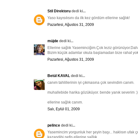
Stil Direktoru
dedi ki...
Yaso kayısılısını da ilk kez gördüm ellerine sağlık!
Pazartesi, Ağustos 31, 2009
müjde
dedi ki...
Ellerine sağlık Yaseminciğim.Çok leziz görünüyor.Dah
Bizim küçük adamlar okula başlamadan bize rahat yok.
Pazartesi, Ağustos 31, 2009
Betül KAVAL
dedi ki...
canım tahlillerinin iyi çıkmasına çok sevindim canım.
muhallebide harika gözüküyor. bende yanık severim :)
ellerine sağlık canım.
Salı, Eylül 01, 2009
pelince
dedi ki...
Yasemincim yorgunluk her şeyin başı... haklısın ufak
kazandibi nefis,ellerine sağlık...