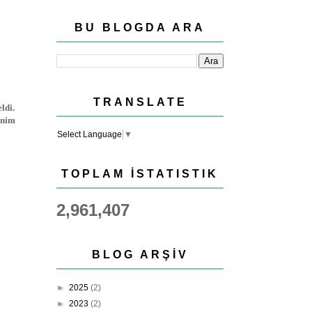
BU BLOGDA ARA
TRANSLATE
ldi.
enim
Select Language
▼
TOPLAM İSTATISTIK
2,961,407
BLOG ARŞIV
►
2025
(2)
►
2023
(2)