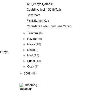
Tel Şehriye Çorbası
Cevizli ve İncirli Sütlü Tatlı
Şekerpare
Fıstık Ezmeli Kek
Çocuklara Evde Dondurma Yapımı
►
Temmuz
(6)
►
Haziran
(9)
►
Mayıs
(16)
►
Nisan
(9)
 Kayıt
►
Mart
(12)
►
Şubat
(13)
►
Ocak
(8)
►
2008
(88)