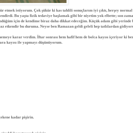
r etmek istiyorum. Çok şükür ki kas tahlili sonuçlarım iyi çıktı, herşey normal
lendirdi. Bu yaşta fizik tedaviye başlamak gibi bir niyetim yok elbette; son zam
ndüğüm için de kendime biraz daha dikkat edeceğim. Küçük adam gibi yerinde 
raz etkendir bu duruma.
Neyse ben Ramazan geldi geleli hep tatlılardan gidiyo
nemeye karar verdim. İftar sonrası hem hafif hem de bolca kayısı içeriyor ki b
 kara kayısı ile yapmayı düşünüyorum.
 çekene kadar pişirin.