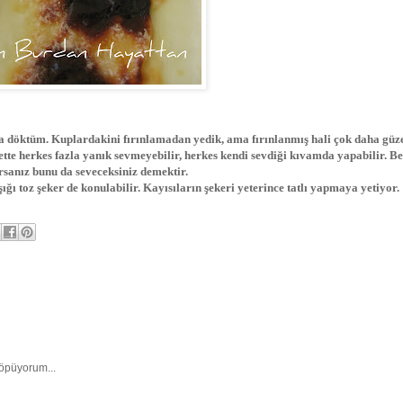
ra döktüm. Kuplardakini fırınlamadan yedik, ama fırınlanmış hali çok daha güze
bette herkes fazla yanık sevmeyebilir, herkes kendi sevdiği kıvamda yapabilir. B
orsanız bunu da seveceksiniz demektir.
ğı toz şeker de konulabilir. Kayısıların şekeri yeterince tatlı yapmaya yetiyor.
ööpüyorum...