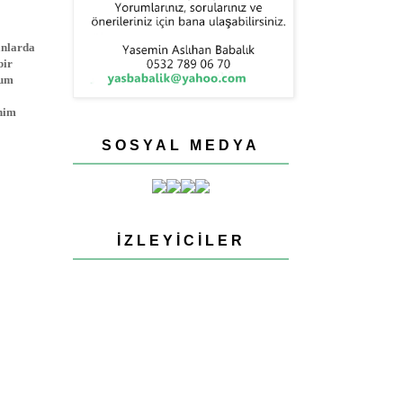
anlarda
bir
rum
enim
SOSYAL MEDYA
İZLEYICILER