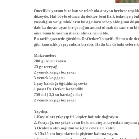
Öncelikle yorum bırakan ve telefonla arayan herkese teşekkü
düzeyde. Hal böyle olunca da doktor beni fizik tedaviye yön
yaşadığım yorgunlukların bu ağrılara sebep olduğunu düşü
dakika duramayan bir çocuğun annesi olmak da sanırım bi
ama buna kimsenin itirazı olmaz herhalde.
Bu tarifi gazetede gördüm, Dr.Oetker'in tarifi. Hemen de de
gibi kansızlık yaşayanlara birebir. Hatta bir dahaki sefere
Malzemeler:
200 gr kuru kayısı
25 gr tereyağı
2 yemek kaşığı toz şeker
3 yemek kaşığı su
1 çay bardağı öğütülmüş ceviz
1 poşet Dr. Oetker kazandibi
750 ml ( 3,5 su bardağı süt )
2 yemek kaşığı toz şeker
Yapılışı:
1.Kayısıları yıkayıp iri küpler halinde doğrayın .
2.Terayağı, toz şeker ve su ile kısık ateşte kayısıları suyunu
3.Ocaktan alıp soğutun ve içine cevizleri katın.
4. 15x25 cm boyutlarında pişirme kabına yayın.