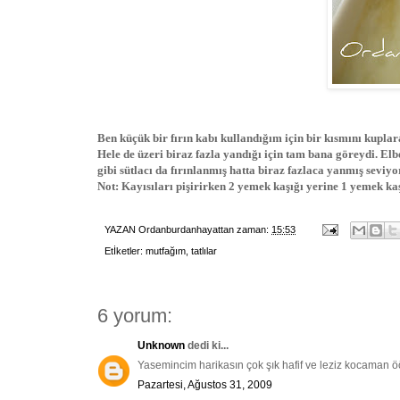
Ben küçük bir fırın kabı kullandığım için bir kısmını kupla
Hele de üzeri biraz fazla yandığı için tam bana göreydi. El
gibi sütlacı da fırınlanmış hatta biraz fazlaca yanmış seviy
Not: Kayısıları pişirirken 2 yemek kaşığı yerine 1 yemek kaşı
YAZAN
Ordanburdanhayattan
zaman:
15:53
Etİketler:
mutfağım
,
tatlılar
6 yorum:
Unknown
dedi ki...
Yasemincim harikasın çok şık hafif ve leziz kocaman 
Pazartesi, Ağustos 31, 2009