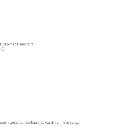
a iyi olmana sevindim.
:))
 çocukla zor,ama mümkün oldukça dinlenmeye çalış...