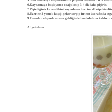
5.Sütü tencereye alıp kazandibi poşetini boşaltın. Orta ateşte
6.Kaynamaya başlayınca ocağı kısıp 3-4 dk daha pişirin.
7.Pişirdiğiniz kazandibini kayısıların üzerine döküp düzelti
8.Üzerine 2 yemek kaşığı şeker serpip fırının üst rafında ız
9.Fırından alıp oda ısısına geldiğinde buzdolabına kaldırın 
Afiyet olsun.