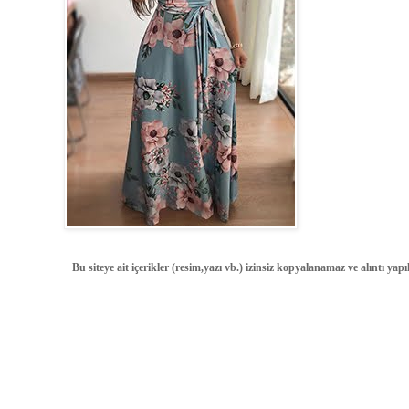
Bu siteye ait içerikler (resim,yazı vb.) izinsiz kopyalanamaz ve alıntı ya