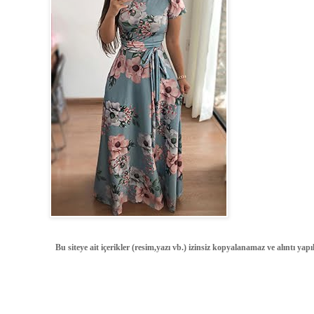
Bu siteye ait içerikler (resim,yazı vb.) izinsiz kopyalanamaz ve alıntı ya