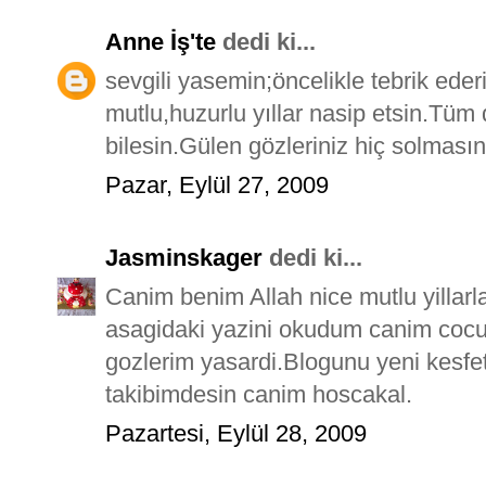
Anne İş'te
dedi ki...
sevgili yasemin;öncelikle tebrik eder
mutlu,huzurlu yıllar nasip etsin.Tü
bilesin.Gülen gözleriniz hiç solmasın.
Pazar, Eylül 27, 2009
Jasminskager
dedi ki...
Canim benim Allah nice mutlu yillarl
asagidaki yazini okudum canim cocu
gozlerim yasardi.Blogunu yeni kesfet
takibimdesin canim hoscakal.
Pazartesi, Eylül 28, 2009