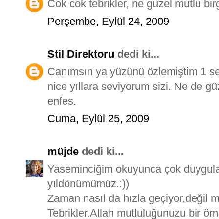
Cok cok tebrikler, ne guzel mutlu birg
Perşembe, Eylül 24, 2009
Stil Direktoru
dedi ki...
Canımsın ya yüzünü özlemiştim 1 s
nice yıllara seviyorum sizi. Ne de g
enfes.
Cuma, Eylül 25, 2009
müjde
dedi ki...
Yaseminciğim okuyunca çok duygula
yıldönümümüz.:))
Zaman nasıl da hızla geçiyor,değil m
Tebrikler.Allah mutluluğunuzu bir öm