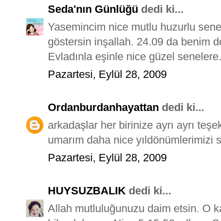
Seda'nın Günlüğü
dedi ki...
Yasemincim nice mutlu huzurlu senel
göstersin inşallah. 24.09 da benim
Evladınla eşinle nice güzel senelere.
Pazartesi, Eylül 28, 2009
Ordanburdanhayattan
dedi ki...
arkadaşlar her birinize ayrı ayrı teş
umarım daha nice yıldönümlerimizi s
Pazartesi, Eylül 28, 2009
HUYSUZBALIK
dedi ki...
Allah mutluluğunuzu daim etsin. O kad