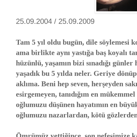
25.09.2004 / 25.09.2009
Tam 5 yıl oldu bugün, dile söylemesi ko
ama birlikte aynı yastığa baş koyalı ta
hüzünlü, yaşamın bizi sınadığı günler h
yaşadık bu 5 yılda neler. Geriye dönü
aklıma. Beni hep seven, herşeyden sak
esirgemeyen, tanıdığım en mükemmel b
oğlumuzu düşünen hayatımın en büyük 
oğlumuzu nazarlardan, kötü gözlerden
Ömrümüz yettiğince, son nefesimize kad