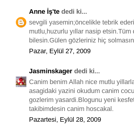
Anne İş'te
dedi ki...
sevgili yasemin;öncelikle tebrik eder
mutlu,huzurlu yıllar nasip etsin.Tü
bilesin.Gülen gözleriniz hiç solmasın.
Pazar, Eylül 27, 2009
Jasminskager
dedi ki...
Canim benim Allah nice mutlu yillarl
asagidaki yazini okudum canim cocu
gozlerim yasardi.Blogunu yeni kesfet
takibimdesin canim hoscakal.
Pazartesi, Eylül 28, 2009