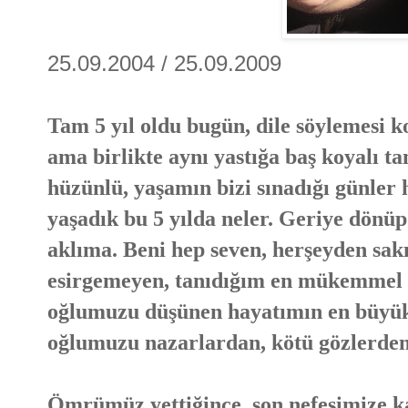
25.09.2004 / 25.09.2009
Tam 5 yıl oldu bugün, dile söylemesi ko
ama birlikte aynı yastığa baş koyalı ta
hüzünlü, yaşamın bizi sınadığı günler h
yaşadık bu 5 yılda neler. Geriye dönü
aklıma. Beni hep seven, herşeyden sak
esirgemeyen, tanıdığım en mükemmel b
oğlumuzu düşünen hayatımın en büyük 
oğlumuzu nazarlardan, kötü gözlerden
Ömrümüz yettiğince, son nefesimize kad