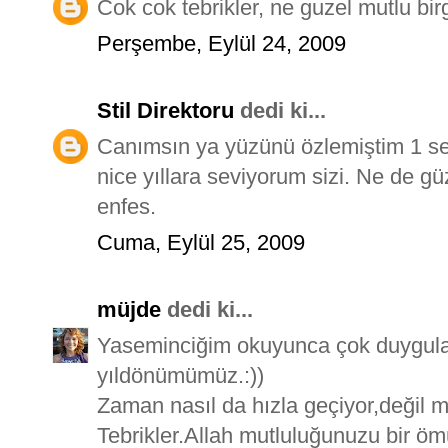
Cok cok tebrikler, ne guzel mutlu birg
Perşembe, Eylül 24, 2009
Stil Direktoru
dedi ki...
Canımsın ya yüzünü özlemiştim 1 s
nice yıllara seviyorum sizi. Ne de g
enfes.
Cuma, Eylül 25, 2009
müjde
dedi ki...
Yaseminciğim okuyunca çok duygula
yıldönümümüz.:))
Zaman nasıl da hızla geçiyor,değil m
Tebrikler.Allah mutluluğunuzu bir öm