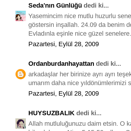
Seda'nın Günlüğü
dedi ki...
Yasemincim nice mutlu huzurlu senel
göstersin inşallah. 24.09 da benim
Evladınla eşinle nice güzel senelere.
Pazartesi, Eylül 28, 2009
Ordanburdanhayattan
dedi ki...
arkadaşlar her birinize ayrı ayrı teş
umarım daha nice yıldönümlerimizi s
Pazartesi, Eylül 28, 2009
HUYSUZBALIK
dedi ki...
Allah mutluluğunuzu daim etsin. O kad