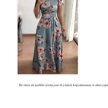
Bu siteye ait içerikler (resim,yazı vb.) izinsiz kopyalanamaz ve alıntı ya