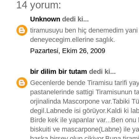
14 yorum:
Unknown
dedi ki...
tiramusuyu ben hiç denemedim yan
deneyecegim.ellerine saglık.
Pazartesi, Ekim 26, 2009
bir dilim bir tutam
dedi ki...
Gecenlerde bende Tiramisu tarifi yay
pastanelerinde sattigi Tiramisunun t
orjinalinda Mascorpone var.Tabiki 
degil.Labnede isi görüyor.Kaldi ki la
Birde kek ile yapanlar var...Ben onu 
biskuiti ve mascarpone(Labne) ile yap
baska birsey olup cikiyor.Buna tiramis