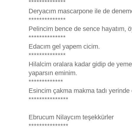
**************
Deryacım mascarpone ile de deneme
**************
Pelincim bence de sence hayatım, öy
**************
Edacım gel yapem cicim.
**************
Hilalcim oralara kadar gidip de yem
yaparsın eminim.
*************
Esincim çakma makma tadı yerinde 
***************
Ebrucum Nilaycım teşekkürler
***************