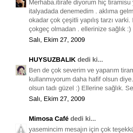
Merhaba.itirafe diyorum hiç tiramisu
italyadada denemedim . aklıma gelmed
okadar çok çeşitli yapılış tarzı vark
çokgeç olmadan . ellerinize sağlık :)
Salı, Ekim 27, 2009
HUYSUZBALIK
dedi ki...
Ben de çok severim ve yaparım tir
kullanmıyorum daha hafif olsun diye
olsun tadı güzel :) Ellerine sağlık. Sev
Salı, Ekim 27, 2009
Mimosa Café
dedi ki...
yasemincim mesajın için çok teşekkür