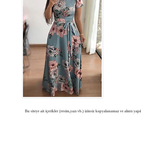
Bu siteye ait içerikler (resim,yazı vb.) izinsiz kopyalanamaz ve alıntı ya