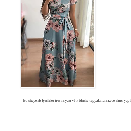
Bu siteye ait içerikler (resim,yazı vb.) izinsiz kopyalanamaz ve alıntı ya