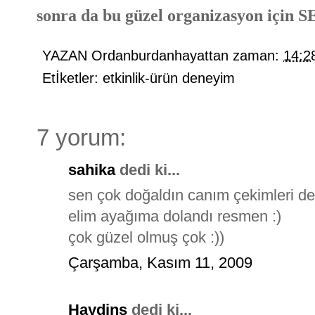
sonra da bu güzel organizasyon içi
YAZAN
Ordanburdanhayattan
zaman:
14:2
Etİketler:
etkinlik-ürün deneyim
7 yorum:
sahika
dedi ki...
sen çok doğaldın canım çekimleri de 
elim ayağıma dolandı resmen :)
çok güzel olmuş çok :))
Çarşamba, Kasım 11, 2009
Haydins
dedi ki...