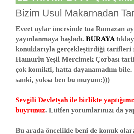
Bizim Usul Makarnadan Tari
Eveet aylar öncesinde taa Ramazan ayı
yayınlanmaya başladı.
BURAYA
tıkla
konuklarıyla gerçekleştirdiği tarifleri
Hamurlu Yeşil Mercimek Çorbası tarif
çok komikti, hatta dayanamadım bile
sanki, yoksa ben bu muyum:)))
Sevgili Devletşah ile birlikte yaptığı
buyrunuz
.
Lütfen yorumlarınızı da ya
Bu arada öncelikle beni de konuk olara