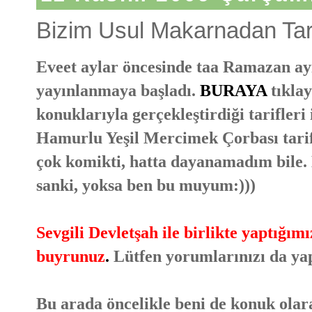
Bizim Usul Makarnadan Tari
Eveet aylar öncesinde taa Ramazan ayı
yayınlanmaya başladı.
BURAYA
tıkla
konuklarıyla gerçekleştirdiği tarifleri
Hamurlu Yeşil Mercimek Çorbası tarif
çok komikti, hatta dayanamadım bile
sanki, yoksa ben bu muyum:)))
Sevgili Devletşah ile birlikte yaptığı
buyrunuz
.
Lütfen yorumlarınızı da ya
Bu arada öncelikle beni de konuk olara