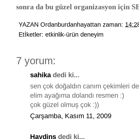
sonra da bu güzel organizasyon içi
YAZAN
Ordanburdanhayattan
zaman:
14:2
Etİketler:
etkinlik-ürün deneyim
7 yorum:
sahika
dedi ki...
sen çok doğaldın canım çekimleri de 
elim ayağıma dolandı resmen :)
çok güzel olmuş çok :))
Çarşamba, Kasım 11, 2009
Haydins
dedi ki...