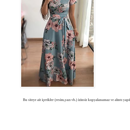
Bu siteye ait içerikler (resim,yazı vb.) izinsiz kopyalanamaz ve alıntı ya