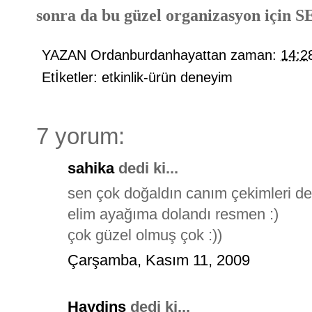
sonra da bu güzel organizasyon içi
YAZAN
Ordanburdanhayattan
zaman:
14:2
Etİketler:
etkinlik-ürün deneyim
7 yorum:
sahika
dedi ki...
sen çok doğaldın canım çekimleri de 
elim ayağıma dolandı resmen :)
çok güzel olmuş çok :))
Çarşamba, Kasım 11, 2009
Haydins
dedi ki...