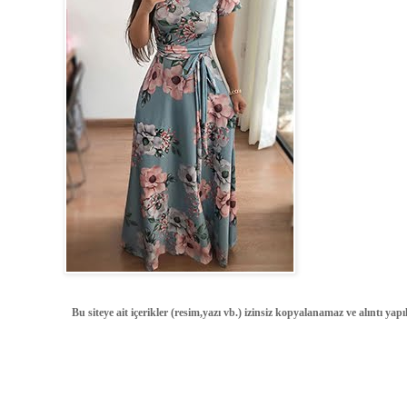
Bu siteye ait içerikler (resim,yazı vb.) izinsiz kopyalanamaz ve alıntı ya