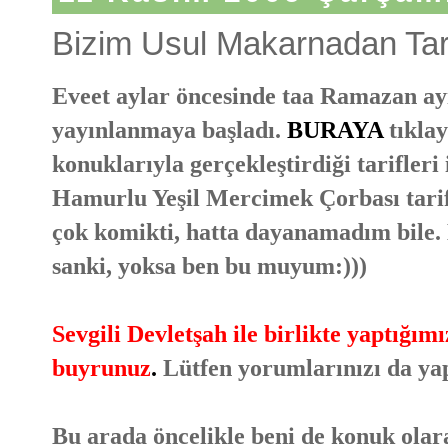
Bizim Usul Makarnadan Tari
Eveet aylar öncesinde taa Ramazan ayı
yayınlanmaya başladı.
BURAYA
tıkla
konuklarıyla gerçekleştirdiği tarifleri
Hamurlu Yeşil Mercimek Çorbası tarif
çok komikti, hatta dayanamadım bile
sanki, yoksa ben bu muyum:)))
Sevgili Devletşah ile birlikte yaptığı
buyrunuz
.
Lütfen yorumlarınızı da ya
Bu arada öncelikle beni de konuk olara